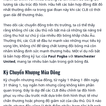
lượng tái cấu trúc đội hình. Hầu hết các bản hợp đồng đắt đỏ
nhất thường diễn ra trong giai đoạn này khi các CLB có thời
gian dài để thương thảo.
Theo dõi các chuyển động trên thị trường, ta có thể thấy
rằng không chỉ các cầu thủ nổi bật mà cả những tài năng trẻ
cũng thu hút sự chú ý của nhiều đội bóng khắp châu Âu.
Thường thì, các CLB sẽ đầu tư mạnh vào những mục tiêu kỳ
vọng lớn, không chỉ để tăng chất lượng đội bóng mà còn
nhằm khẳng định sức mạnh thương hiệu. Một ví dụ nổi bật
là bản hợp đồng kỷ lục của
Paul Pogba
với
Manchester
United
, mang lại nhiều bàn luận trong giới bóng đá.
Kỳ Chuyển Nhượng Mùa Đông
Kỳ chuyển nhượng mùa đông, từ ngày 1 tháng 1 đến ngày
31 tháng 1, tuy ngắn hơn nhưng cũng không kém phần
quan trọng. Đây là dịp để các CLB điều chỉnh lại đội hình
phục vụ nhu cầu trước mắt dựa trên tình hình thực tế như
chấn thương hoặc phong độ giảm sút của cầu thủ. Dù ít náo
nhiệt, nhưng đây cũng là thời điểm nhiều 'bom tấn' bất ngờ