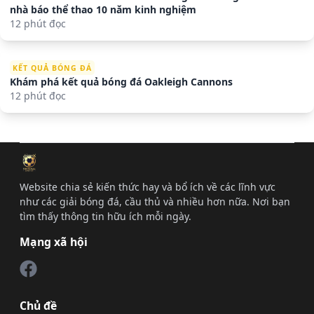
nhà báo thể thao 10 năm kinh nghiệm
12 phút đọc
KẾT QUẢ BÓNG ĐÁ
Khám phá kết quả bóng đá Oakleigh Cannons
12 phút đọc
Website chia sẻ kiến thức hay và bổ ích về các lĩnh vực
như các giải bóng đá, cầu thủ và nhiều hơn nữa. Nơi bạn
tìm thấy thông tin hữu ích mỗi ngày.
Mạng xã hội
Chủ đề