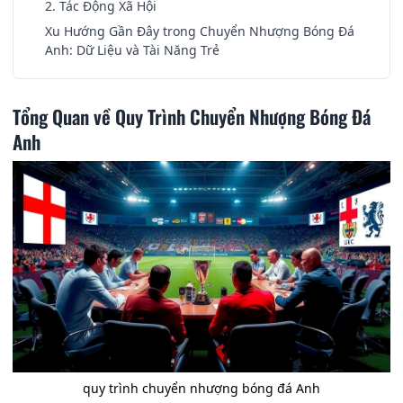
2. Tác Động Xã Hội
Xu Hướng Gần Đây trong Chuyển Nhượng Bóng Đá
Anh: Dữ Liệu và Tài Năng Trẻ
Tổng Quan về Quy Trình Chuyển Nhượng Bóng Đá
Anh
quy trình chuyển nhượng bóng đá Anh