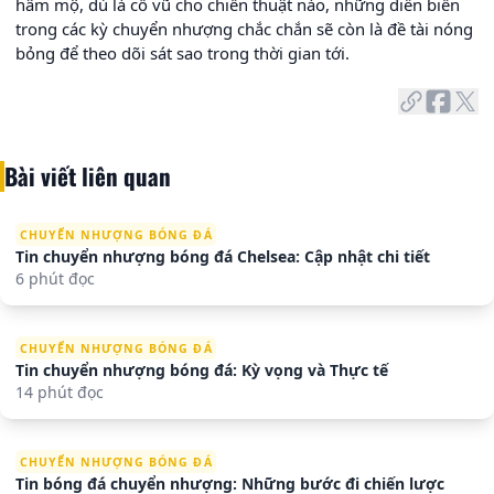
hâm mộ, dù là cổ vũ cho chiến thuật nào, những diễn biến
trong các kỳ chuyển nhượng chắc chắn sẽ còn là đề tài nóng
bỏng để theo dõi sát sao trong thời gian tới.
Bài viết liên quan
CHUYỂN NHƯỢNG BÓNG ĐÁ
Tin chuyển nhượng bóng đá Chelsea: Cập nhật chi tiết
6 phút đọc
CHUYỂN NHƯỢNG BÓNG ĐÁ
Tin chuyển nhượng bóng đá: Kỳ vọng và Thực tế
14 phút đọc
CHUYỂN NHƯỢNG BÓNG ĐÁ
Tin bóng đá chuyển nhượng: Những bước đi chiến lược