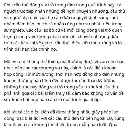
Phía cầu thủ đóng vai trò trung tâm trong quá trình này. Là
người trực tiếp nhận những đề nghị chuyển nhượng, cầu thủ
và người đại diện của họ cần đưa ra quyết định sáng suốt
nhằm đảm bảo lợi ích cá nhân cũng như sự phát triển trong
sự nghiệp. Các câu lạc bộ cũ và mới cũng đóng vai trò quan
trọng trong việc thống nhất mức phí chuyển nhượng dựa
trên các tiêu chí về giá trị cầu thủ, điều kiện thị trường và lộ
trình dài hạn của chính họ.
Một yếu tố không thể thiếu, mà thường được ví von như bản
nhạc nền cho các thương vụ này, chính là các điều khoản
hợp đồng. Từ mức lương, thời hạn hợp đồng cho đến những
khoản thưởng hậu hĩnh đều được thương thảo kỹ lưỡng.
Những bước này đóng vai trò trọng yếu trước khi cầu thủ
phải trải qua các bài kiểm tra y tế, đảm bảo không có vấn đề
sức khỏe bất ngờ nào cản trở quá trình gia nhập.
Khi tất cả các điều kiện đã được thống nhất, giấy phép lao
động, đặc biệt đối với các cầu thủ đến từ bên ngoài EU, cũng
là một yêu cầu không thể thiếu trong mắt pháp luật. Quá