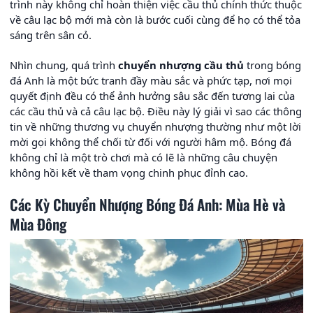
trình này không chỉ hoàn thiện việc cầu thủ chính thức thuộc
về câu lạc bộ mới mà còn là bước cuối cùng để họ có thể tỏa
sáng trên sân cỏ.
Nhìn chung, quá trình
chuyển nhượng cầu thủ
trong bóng
đá Anh là một bức tranh đầy màu sắc và phức tạp, nơi mọi
quyết định đều có thể ảnh hưởng sâu sắc đến tương lai của
các cầu thủ và cả câu lạc bộ. Điều này lý giải vì sao các thông
tin về những thương vụ chuyển nhượng thường như một lời
mời gọi không thể chối từ đối với người hâm mộ. Bóng đá
không chỉ là một trò chơi mà có lẽ là những câu chuyện
không hồi kết về tham vọng chinh phục đỉnh cao.
Các Kỳ Chuyển Nhượng Bóng Đá Anh: Mùa Hè và
Mùa Đông