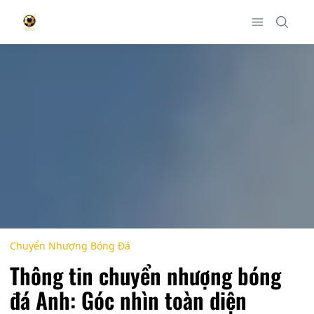
Chuyển Nhượng Bóng Đá
Thông tin chuyển nhượng bóng
đá Anh: Góc nhìn toàn diện