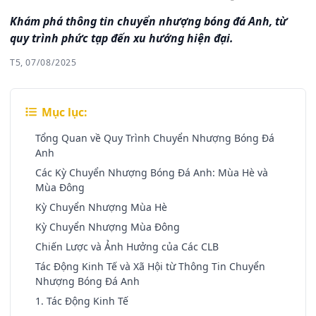
Khám phá thông tin chuyển nhượng bóng đá Anh, từ
quy trình phức tạp đến xu hướng hiện đại.
T5, 07/08/2025
Mục lục:
Tổng Quan về Quy Trình Chuyển Nhượng Bóng Đá
Anh
Các Kỳ Chuyển Nhượng Bóng Đá Anh: Mùa Hè và
Mùa Đông
Kỳ Chuyển Nhượng Mùa Hè
Kỳ Chuyển Nhượng Mùa Đông
Chiến Lược và Ảnh Hưởng của Các CLB
Tác Động Kinh Tế và Xã Hội từ Thông Tin Chuyển
Nhượng Bóng Đá Anh
1. Tác Động Kinh Tế