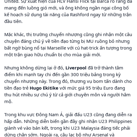
United. Sự xuất hiện của HLV Hansi Flick tại Barca rõ ràng đã
mang đến luồng gió mới, và ông không ngần ngại công bố
kế hoạch sử dụng tài năng của Rashford ngay từ những trận
đầu tiên.
Mặc khác, thị trường chuyển nhượng cũng ghi nhận một câu
chuyện đáng chú ý về tiền đạo từng bị MU ruồng bỏ nhưng
bất ngờ bùng nổ tại Marseille với cú hat-trick ấn tượng trong
một trận giao hữu chuẩn bị cho mùa giải mới.
Nhưng không dừng lại ở đó,
Liverpool
đã trở thành tâm
điểm khi mạnh tay chi đến gần 300 triệu bảng trong kỳ
chuyển nhượng này. Trong đó, thương vụ bom tấn dành cho
tiền đạo trẻ
Hugo Ekitike
với mức giá 95 triệu Euro đang
thu hút nhiều sự chú ý từ cả giới chuyên môn và người hâm
mộ.
Trong khu vực Đông Nam Á, giải đấu U23 cũng đang diễn ra
hấp dẫn. Những diễn biến gần đây ghi nhận U23 Philippines
giành vé vào bán kết, trong khi U23 Malaysia đáng tiếc phải
dừng chân sớm. Ngoài ra, câu lạc bộ như Arsenal và