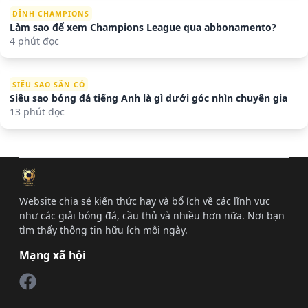
ĐỈNH CHAMPIONS
Làm sao để xem Champions League qua abbonamento?
4 phút đọc
SIÊU SAO SÂN CỎ
Siêu sao bóng đá tiếng Anh là gì dưới góc nhìn chuyên gia
13 phút đọc
Website chia sẻ kiến thức hay và bổ ích về các lĩnh vực
như các giải bóng đá, cầu thủ và nhiều hơn nữa. Nơi bạn
tìm thấy thông tin hữu ích mỗi ngày.
Mạng xã hội