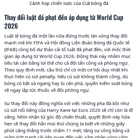
Cảnh họp chiến lược của CLB bóng đá
Thay đổi luật đá phạt đền áp dụng từ World Cup
2026
Luật lệ bóng đá một lần nữa đứng trước làn sóng thay đổi
mạnh mẽ khi FIFA và Hội đồng Liên đoàn Bóng đá Quốc tế
(IFAB) công bố dự thảo cải tổ luật đá phạt đền, với mốc thời
gian áp dụng từ World Cup 2026. Động thái này nhằm mục
tiêu tái cân bằng lợi thế cho cả đội tấn công và phòng ngự.
Theo quy định mới, cầu thủ chỉ có một cơ hội duy nhất khi
thực hiện cú sút penalty. Nếu cú sút không thành công, dù
bóng có bật xà ngang hay bị cản phá, quyền kiểm soát bóng
sẽ ngay lập tức thuộc về đội phòng ngự.
Sự thay đổi này đồng nghĩa với việc những pha đá bồi như
cú sút nổi tiếng của Harry Kane tại Euro 2020 sẽ chỉ còn là dĩ
vãng. Nhìn nhận từ góc độ chiến thuật, quyết định này hứa
hẹn sẽ thay đổi hẳn mọi thứ chúng ta biết về những giây
phút căng thẳng trước chấm 11 mét, tăng sự công bằng và
giảm bớt tranh cãi liên quan đến việc xâm nhập vòng cấm