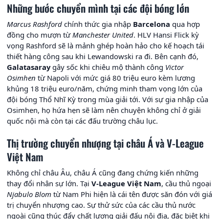
Những bước chuyển mình tại các đội bóng lớn
Marcus Rashford
chính thức gia nhập
Barcelona
qua hợp
đồng cho mượn từ
Manchester United
. HLV Hansi Flick kỳ
vọng Rashford sẽ là mảnh ghép hoàn hảo cho kế hoạch tái
thiết hàng công sau khi Lewandowski ra đi. Bên cạnh đó,
Galatasaray
gây sốc khi chiêu mộ thành công
Victor
Osimhen
từ Napoli với mức giá 80 triệu euro kèm lương
khủng 18 triệu euro/năm, chứng minh tham vọng lớn của
đội bóng Thổ Nhĩ Kỳ trong mùa giải tới. Với sự gia nhập của
Osimhen, họ hứa hẹn sẽ làm nên chuyện không chỉ ở giải
quốc nội mà còn tại các đấu trường châu lục.
Thị trường chuyển nhượng tại châu Á và V-League
Việt Nam
Không chỉ châu Âu, châu Á cũng đang chứng kiến những
thay đổi nhân sự lớn. Tại
V-League Việt Nam
, cầu thủ ngoại
Njabulo Blom
từ Nam Phi hiện là cái tên được săn đón với giá
trị chuyển nhượng cao. Sự thử sức của các cầu thủ nước
ngoài cũng thúc đẩy chất lượng giải đấu nội địa, đặc biệt khi