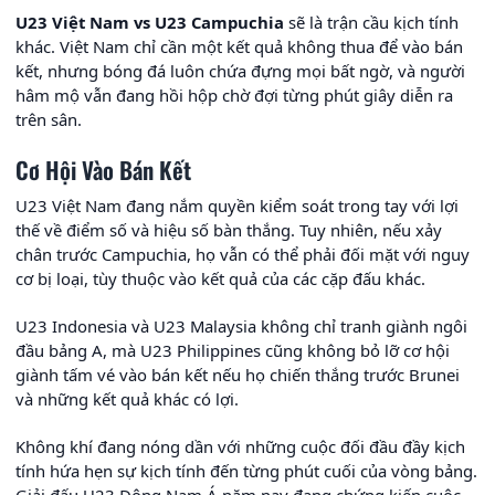
U23 Việt Nam vs U23 Campuchia
sẽ là trận cầu kịch tính
khác. Việt Nam chỉ cần một kết quả không thua để vào bán
kết, nhưng bóng đá luôn chứa đựng mọi bất ngờ, và người
hâm mộ vẫn đang hồi hộp chờ đợi từng phút giây diễn ra
trên sân.
Cơ Hội Vào Bán Kết
U23 Việt Nam đang nắm quyền kiểm soát trong tay với lợi
thế về điểm số và hiệu số bàn thắng. Tuy nhiên, nếu xảy
chân trước Campuchia, họ vẫn có thể phải đối mặt với nguy
cơ bị loại, tùy thuộc vào kết quả của các cặp đấu khác.
U23 Indonesia và U23 Malaysia không chỉ tranh giành ngôi
đầu bảng A, mà U23 Philippines cũng không bỏ lỡ cơ hội
giành tấm vé vào bán kết nếu họ chiến thắng trước Brunei
và những kết quả khác có lợi.
Không khí đang nóng dần với những cuộc đối đầu đầy kịch
tính hứa hẹn sự kịch tính đến từng phút cuối của vòng bảng.
Giải đấu U23 Đông Nam Á năm nay đang chứng kiến cuộc