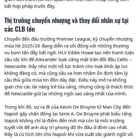
bất hợp pháp trước đây.
Thị trường chuyển nhượng và thay đổi nhân sự tại
các CLB lớn
Chuyển đến đấu trường Premier League, kỳ chuyển nhượng
mùa hè 2025/26 đang diễn ra sôi động với những thương
vụ bom tấn đầy bất ngờ. HLV Eddie Howe tạo nên tranh luận
sâu sắc khi để Alexander Isak vắng mặt trận đối đầu Celtic –
Newcastle. Đây như một nỗ lực tránh cho Isak khỏi áp lực
không đáng có, mà cũng sâu xa hơn nhằm ổn định tâm lý
cầu thủ giữa mùa tin đồn dày đặc. Điều này mở ra không
gian cho các tài năng trẻ tỏa sáng, nhưng cũng là thách thức
để Newcastle giữ lại những ngôi sao sáng nhất của mình.
Trong khi đó, sự ra đi của Kevin De Bruyne từ Man City đến
Napoli gây chấn động tại Serie A. De Bruyne phát biểu rằng
Napoli không chỉ là điểm đến mới mà còn là môi trường
tuyệt vời để anh duy trì phong độ thi đấu ở đỉnh cao nhất.
Đây là cú hích lớn cho Napoli khi vừa xuất sắc giành ngôi vô