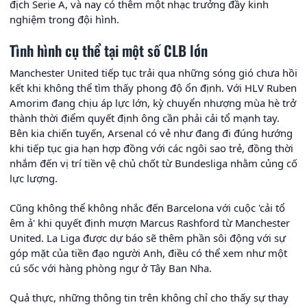
địch Serie A, và nay có thêm một nhạc trưởng đầy kinh
nghiệm trong đội hình.
Tình hình cụ thể tại một số CLB lớn
Manchester United tiếp tục trải qua những sóng gió chưa hồi
kết khi không thể tìm thấy phong độ ổn định. Với HLV Ruben
Amorim đang chịu áp lực lớn, kỳ chuyển nhượng mùa hè trở
thành thời điểm quyết định ông cần phải cải tổ mạnh tay.
Bên kia chiến tuyến, Arsenal có vẻ như đang đi đúng hướng
khi tiếp tục gia hạn hợp đồng với các ngôi sao trẻ, đồng thời
nhắm đến vị trí tiền vệ chủ chốt từ Bundesliga nhằm củng cố
lực lượng.
Cũng không thể không nhắc đến Barcelona với cuộc 'cải tổ
êm ả' khi quyết định mượn Marcus Rashford từ Manchester
United. La Liga được dự báo sẽ thêm phần sôi động với sự
góp mặt của tiền đạo người Anh, điều có thể xem như một
cú sốc với hàng phòng ngự ở Tây Ban Nha.
Quả thực, những thông tin trên không chỉ cho thấy sự thay