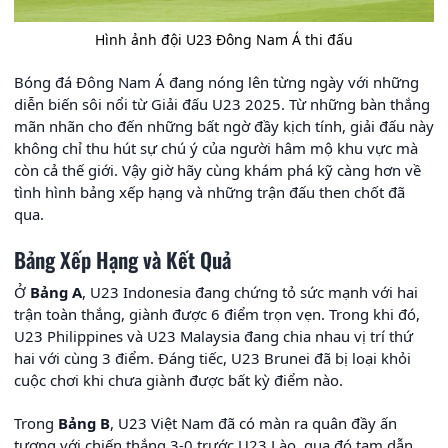
Hình ảnh đội U23 Đông Nam Á thi đấu
Bóng đá Đông Nam Á đang nóng lên từng ngày với những
diễn biến sôi nổi từ Giải đấu U23 2025. Từ những bàn thắng
mãn nhãn cho đến những bất ngờ đầy kịch tính, giải đấu này
không chỉ thu hút sự chú ý của người hâm mộ khu vực mà
còn cả thế giới. Vậy giờ hãy cùng khám phá kỹ càng hơn về
tình hình bảng xếp hạng và những trận đấu then chốt đã
qua.
Bảng Xếp Hạng và Kết Quả
Ở
Bảng A
, U23 Indonesia đang chứng tỏ sức mạnh với hai
trận toàn thắng, giành được 6 điểm trọn vẹn. Trong khi đó,
U23 Philippines và U23 Malaysia đang chia nhau vị trí thứ
hai với cùng 3 điểm. Đáng tiếc, U23 Brunei đã bị loại khỏi
cuộc chơi khi chưa giành được bất kỳ điểm nào.
Trong
Bảng B
, U23 Việt Nam đã có màn ra quân đầy ấn
tượng với chiến thắng 3-0 trước U23 Lào, qua đó tạm dẫn