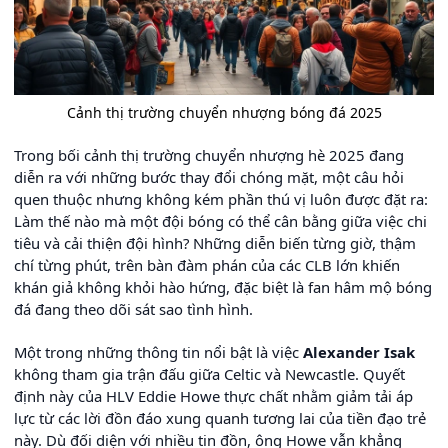
Cảnh thị trường chuyển nhượng bóng đá 2025
Trong bối cảnh thị trường chuyển nhượng hè 2025 đang
diễn ra với những bước thay đổi chóng mặt, một câu hỏi
quen thuộc nhưng không kém phần thú vị luôn được đặt ra:
Làm thế nào mà một đội bóng có thể cân bằng giữa việc chi
tiêu và cải thiện đội hình? Những diễn biến từng giờ, thậm
chí từng phút, trên bàn đàm phán của các CLB lớn khiến
khán giả không khỏi hào hứng, đặc biệt là fan hâm mộ bóng
đá đang theo dõi sát sao tình hình.
Một trong những thông tin nổi bật là việc
Alexander Isak
không tham gia trận đấu giữa Celtic và Newcastle. Quyết
định này của HLV Eddie Howe thực chất nhằm giảm tải áp
lực từ các lời đồn đáo xung quanh tương lai của tiền đạo trẻ
này. Dù đối diện với nhiều tin đồn, ông Howe vẫn khẳng