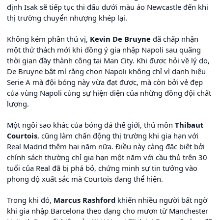
định Isak sẽ tiếp tục thi đấu dưới màu áo Newcastle đến khi
thị trường chuyển nhượng khép lại.
Không kém phần thú vị,
Kevin De Bruyne
đã chấp nhận
một thử thách mới khi đồng ý gia nhập Napoli sau quãng
thời gian đầy thành công tại Man City. Khi được hỏi về lý do,
De Bruyne bật mí rằng chọn Napoli không chỉ vì danh hiệu
Serie A mà đội bóng này vừa đạt được, mà còn bởi vẻ đẹp
của vùng Napoli cùng sự hiện diện của những đồng đội chất
lượng.
Một ngôi sao khác của bóng đá thế giới, thủ môn
Thibaut
Courtois
, cũng làm chấn động thị trường khi gia hạn với
Real Madrid thêm hai năm nữa. Điều này càng đặc biệt bởi
chính sách thường chỉ gia hạn một năm với cầu thủ trên 30
tuổi của Real đã bị phá bỏ, chứng minh sự tin tưởng vào
phong độ xuất sắc mà Courtois đang thể hiện.
Trong khi đó,
Marcus Rashford
khiến nhiều người bất ngờ
khi gia nhập Barcelona theo dạng cho mượn từ Manchester