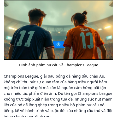
Hình ảnh phim hư cấu về Champions League
Champions League, giải đấu bóng đá hàng đầu châu Âu,
không chỉ thu hút sự quan tâm của hàng triệu người hâm
mộ trên toàn thế giới mà còn là nguồn cảm hứng bất tận
cho nhiều tác phẩm điện ảnh. Dù tên gọi Champions League
không trực tiếp xuất hiện trong tựa đề, nhưng sức hút mãnh
liệt của nó đã lồng ghép trong nhiều bộ phim hư cấu nổi
tiếng, kể về hành trình và cuộc đời của những cầu thủ và đội
bóng chinh phục đỉnh cao.