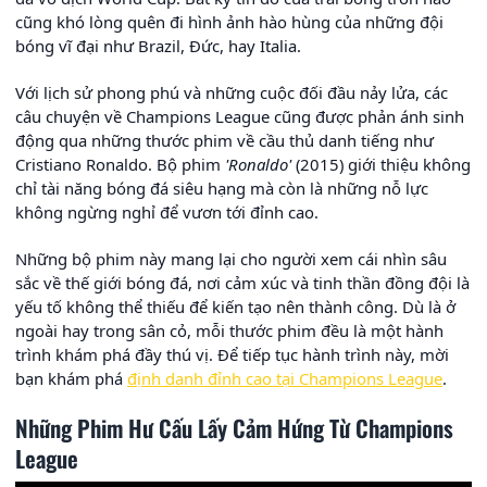
cũng khó lòng quên đi hình ảnh hào hùng của những đội
bóng vĩ đại như Brazil, Đức, hay Italia.
Với lịch sử phong phú và những cuộc đối đầu nảy lửa, các
câu chuyện về Champions League cũng được phản ánh sinh
động qua những thước phim về cầu thủ danh tiếng như
Cristiano Ronaldo. Bộ phim
'Ronaldo'
(2015) giới thiệu không
chỉ tài năng bóng đá siêu hạng mà còn là những nỗ lực
không ngừng nghỉ để vươn tới đỉnh cao.
Những bộ phim này mang lại cho người xem cái nhìn sâu
sắc về thế giới bóng đá, nơi cảm xúc và tinh thần đồng đội là
yếu tố không thể thiếu để kiến tạo nên thành công. Dù là ở
ngoài hay trong sân cỏ, mỗi thước phim đều là một hành
trình khám phá đầy thú vị. Để tiếp tục hành trình này, mời
bạn khám phá
định danh đỉnh cao tại Champions League
.
Những Phim Hư Cấu Lấy Cảm Hứng Từ Champions
League