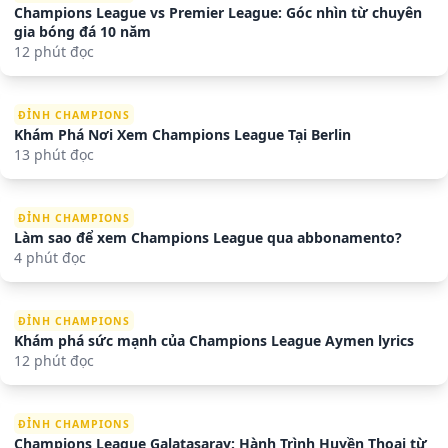
Champions League vs Premier League: Góc nhìn từ chuyên
gia bóng đá 10 năm
12 phút đọc
ĐỈNH CHAMPIONS
Khám Phá Nơi Xem Champions League Tại Berlin
13 phút đọc
ĐỈNH CHAMPIONS
Làm sao để xem Champions League qua abbonamento?
4 phút đọc
ĐỈNH CHAMPIONS
Khám phá sức mạnh của Champions League Aymen lyrics
12 phút đọc
ĐỈNH CHAMPIONS
Champions League Galatasaray: Hành Trình Huyền Thoại từ