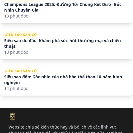
Champions League 2025: Đường Tới Chung Kết Dưới Góc
Nhìn Chuyên Gia
13 phút đọc
SIÊU SAO SÂN CỎ
Siêu sao du đấu: Khám phá sức hút thương mại và chiến
thuật
13 phút đọc
SIÊU SAO SÂN CỎ
Siêu sao đến: Góc nhìn của nhà báo thể thao 10 năm kinh
nghiệm
14 phút đọc
Website chia sẻ kiến thức hay và bổ ích về các lĩnh vực