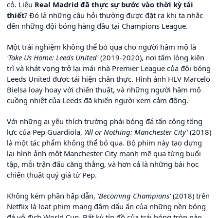
cỏ. Liệu
Real Madrid đã thực sự bước vào thời kỳ tái
thiết
? Đó là những câu hỏi thường được đặt ra khi ta nhắc
đến những đội bóng hàng đầu tại Champions League.
Một trải nghiệm không thể bỏ qua cho người hâm mộ là
'Take Us Home: Leeds United'
(2019-2020), nơi tấm lòng kiên
trì và khát vọng trở lại mái nhà Premier League của đội bóng
Leeds United được tái hiện chân thực. Hình ảnh HLV Marcelo
Bielsa loay hoay với chiến thuật, và những người hâm mộ
cuồng nhiệt của Leeds đã khiến người xem cảm động.
Với những ai yêu thích trường phái bóng đá tấn công tổng
lực của Pep Guardiola,
'All or Nothing: Manchester City'
(2018)
là một tác phẩm không thể bỏ qua. Bộ phim này tạo dựng
lại hình ảnh một Manchester City mạnh mẽ qua từng buổi
tập, mỗi trận đấu căng thẳng, và hơn cả là những bài học
chiến thuật quý giá từ Pep.
Không kém phần hấp dẫn,
'Becoming Champions'
(2018) trên
Netflix là loạt phim mang đậm dấu ấn của những nền bóng
đá vô địch World Cup. Bất kỳ tín đồ của trái bóng tròn nào