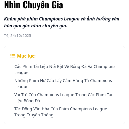
Nhìn Chuyên Gia
Khám phá phim Champions League và ảnh hưởng văn
hóa qua góc nhìn chuyên gia.
T6, 24/10/2025
Mục lục:
Các Phim Tài Liệu Nổi Bật Về Bóng Đá Và Champions
League
Những Phim Hư Cấu Lấy Cảm Hứng Từ Champions
League
Vai Trò Của Champions League Trong Các Phim Tài
Liệu Bóng Đá
Tác Động Văn Hóa Của Phim Champions League
Trong Truyền Thông