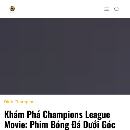
Đỉnh Champions
Khám Phá Champions League
Movie: Phim Bóng Đá Dưới Góc