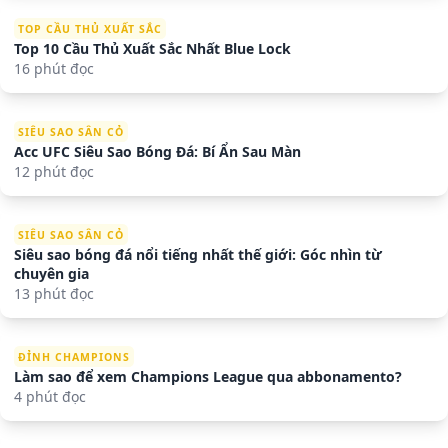
TOP CẦU THỦ XUẤT SẮC
Top 10 Cầu Thủ Xuất Sắc Nhất Blue Lock
16 phút đọc
SIÊU SAO SÂN CỎ
Acc UFC Siêu Sao Bóng Đá: Bí Ẩn Sau Màn
12 phút đọc
SIÊU SAO SÂN CỎ
Siêu sao bóng đá nổi tiếng nhất thế giới: Góc nhìn từ
chuyên gia
13 phút đọc
ĐỈNH CHAMPIONS
Làm sao để xem Champions League qua abbonamento?
4 phút đọc