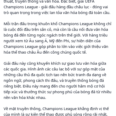
thuật, truyền thông và văn hóa. Đặc biệt, giải UEFA
Champions League - giải đấu hàng đầu châu lục - đóng vai
trò quan trọng trong việc lan tỏa văn hóa bóng đá toàn cầu.
Mỗi trận đấu trong khuôn khổ Champions League không chỉ
là cuộc đối đầu trên sân cỏ, mà còn là cầu nối đưa văn hóa
bóng đá đến từng ngóc ngách trên thế giới. Với hàng triệu
người xem từ Âu sang Á, Mỹ đến Phi, sự hiện diện của
Champions League góp phần to lớn vào việc giới thiệu văn
hóa thể thao châu Âu đến công chúng quốc tế.
Giải đấu này cũng khuyến khích sự giao lưu văn hóa giữa
các quốc gia. Hình ảnh các câu lạc bộ với sự góp mặt của
những cầu thủ đa quốc tịch tạo nên bức tranh đa dạng về
ngôn ngữ, phong cách thi đấu, và truyền thống bóng đá
riêng biệt. Điều này mang đến cho người hâm mộ cơ hội
tiếp xúc và thưởng thức sự phong phú của bóng đá từ nhiều
nền văn hóa khác nhau.
Về mặt truyền thông, Champions League khẳng định vị thế
của mình là sự kiện thể thao được phủ sóng rộng rãi nhất,