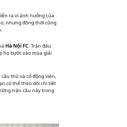
diễn ra vì ảnh hưởng của
áo, nhưng đồng thời cũng
.
và
Hà Nội FC
. Trận đấu
úp họ bước vào mùa giải
 cầu thủ và cổ động viên,
n có thể theo dõi chi tiết
hững trận cầu này trong