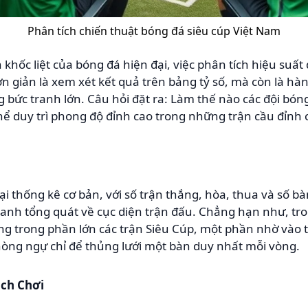
Phân tích chiến thuật bóng đá siêu cúp Việt Nam
khốc liệt của bóng đá hiện đại, việc phân tích hiệu suất
n giản là xem xét kết quả trên bảng tỷ số, mà còn là h
g bức tranh lớn. Câu hỏi đặt ra: Làm thế nào các đội bó
thể duy trì phong độ đỉnh cao trong những trận cầu đỉnh 
lại thống kê cơ bản, với số trận thắng, hòa, thua và số 
ranh tổng quát về cục diện trận đấu. Chẳng hạn như, tr
ng trong phần lớn các trận Siêu Cúp, một phần nhờ vào t
hòng ngự chỉ để thủng lưới một bàn duy nhất mỗi vòng.
ách Chơi