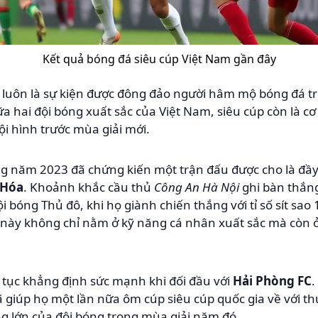
Kết quả bóng đá siêu cúp Việt Nam gần đây
a luôn là sự kiện được đông đảo người hâm mộ bóng đá t
iữa hai đội bóng xuất sắc của Việt Nam, siêu cúp còn là c
ội hình trước mùa giải mới.
ng năm 2023 đã chứng kiến một trận đấu được cho là đầy
 Hóa
. Khoảnh khắc cầu thủ
Công An Hà Nội
ghi bàn thắng
bóng Thủ đô, khi họ giành chiến thắng với tỉ số sít sao 
 này không chỉ nằm ở kỹ năng cá nhân xuất sắc mà còn 
 tục khẳng định sức mạnh khi đối đầu với
Hải Phòng FC
.
 giúp họ một lần nữa ôm cúp siêu cúp quốc gia về với thủ
g lớn của đội bóng trong mùa giải năm đó.