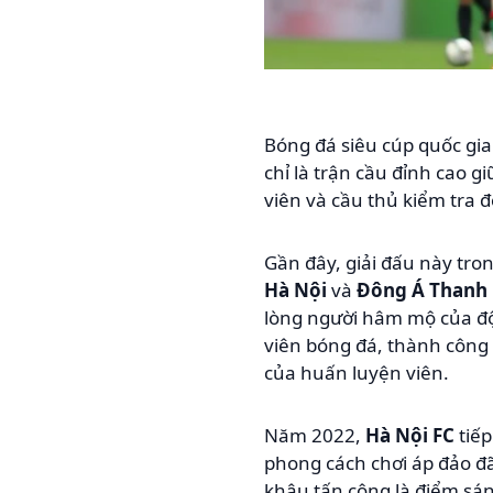
Bóng đá siêu cúp quốc gi
chỉ là trận cầu đỉnh cao g
viên và cầu thủ kiểm tra đ
Gần đây, giải đấu này tro
Hà Nội
và
Đông Á Thanh
lòng người hâm mộ của đội 
viên bóng đá, thành công
của huấn luyện viên.
Năm 2022,
Hà Nội FC
tiếp
phong cách chơi áp đảo đã
khâu tấn công là điểm sán