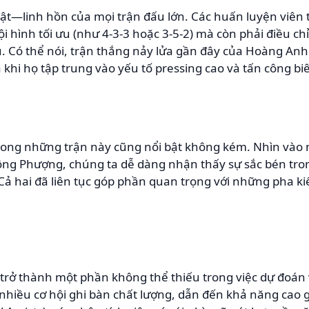
uật—linh hồn của mọi trận đấu lớn. Các huấn luyện viên 
i hình tối ưu (như 4-3-3 hoặc 3-5-2) mà còn phải điều ch
. Có thể nói, trận thắng nảy lửa gần đây của Hoàng Anh
ả khi họ tập trung vào yếu tố pressing cao và tấn công 
 trong những trận này cũng nổi bật không kém. Nhìn vào
g Phượng, chúng ta dễ dàng nhận thấy sự sắc bén tron
Cả hai đã liên tục góp phần quan trọng với những pha ki
 trở thành một phần không thể thiếu trong việc dự đoán 
a nhiều cơ hội ghi bàn chất lượng, dẫn đến khả năng cao 