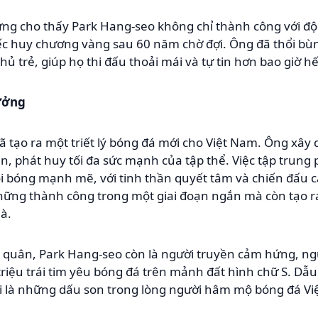
ng cho thấy Park Hang-seo không chỉ thành công với đ
ếc huy chương vàng sau 60 năm chờ đợi. Ông đã thổi bùn
hủ trẻ, giúp họ thi đấu thoải mái và tự tin hơn bao giờ hế
ưởng
ã tạo ra một triết lý bóng đá mới cho Việt Nam. Ông xây 
, phát huy tối đa sức mạnh của tập thể. Việc tập trung p
i bóng mạnh mẽ, với tinh thần quyết tâm và chiến đấu c
những thành công trong một giai đoạn ngắn mà còn tạo 
à.
 quân, Park Hang-seo còn là người truyền cảm hứng, ngư
iệu trái tim yêu bóng đá trên mảnh đất hình chữ S. Dẫu t
i là những dấu son trong lòng người hâm mộ bóng đá Vi