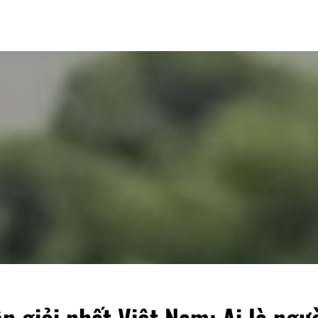
n giỏi nhất Việt Nam: Ai là ngư