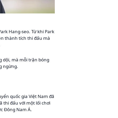
ark Hang-seo. Từ khi Park
ện thành tích thi đấu mà
.
g dội, mà mỗi trận bóng
ng ngừng.
uyển quốc gia Việt Nam đã
 thi đấu với một lối chơi
 vực Đông Nam Á.