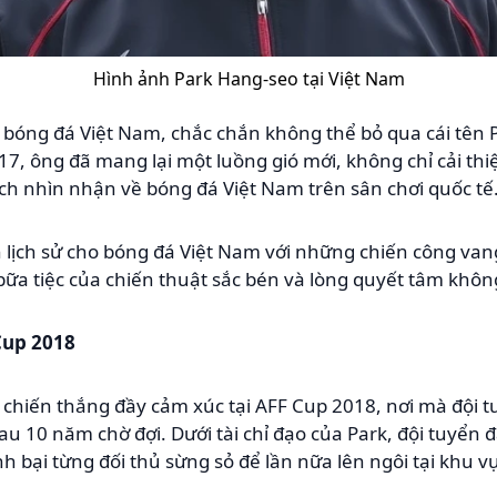
Hình ảnh Park Hang-seo tại Việt Nam
bóng đá Việt Nam, chắc chắn không thể bỏ qua cái tên P
, ông đã mang lại một luồng gió mới, không chỉ cải thi
ch nhìn nhận về bóng đá Việt Nam trên sân chơi quốc tế
 lịch sử cho bóng đá Việt Nam với những chiến công van
 bữa tiệc của chiến thuật sắc bén và lòng quyết tâm khô
Cup 2018
chiến thắng đầy cảm xúc tại AFF Cup 2018, nơi mà đội t
au 10 năm chờ đợi. Dưới tài chỉ đạo của Park, đội tuyển đã
ánh bại từng đối thủ sừng sỏ để lần nữa lên ngôi tại khu