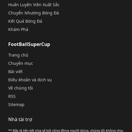
Huấn Luyện Viên Xuất Sắc
Chuyển Nhượng Bóng Đá
Kết Quả Bóng Đá
Khám Phá
FootBallSuperCup
Trang chủ
Chuyên mục
Bài viết
Điều khoản và dịch vụ
Về chúng tôi
RSS
Sitemap
Nhà tài trợ
** Đây là liên kết chia sẻ bới cộng đồng người dùng, chúng tôi không chịu