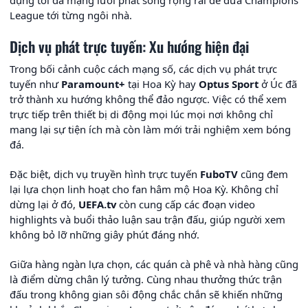
League tới từng ngôi nhà.
Dịch vụ phát trực tuyến: Xu hướng hiện đại
Trong bối cảnh cuộc cách mạng số, các dịch vụ phát trực
tuyến như
Paramount+
tại Hoa Kỳ hay
Optus Sport
ở Úc đã
trở thành xu hướng không thể đảo ngược. Việc có thể xem
trực tiếp trên thiết bị di động mọi lúc mọi nơi không chỉ
mang lại sự tiện ích mà còn làm mới trải nghiệm xem bóng
đá.
Đặc biệt, dịch vụ truyền hình trực tuyến
FuboTV
cũng đem
lại lựa chọn linh hoạt cho fan hâm mộ Hoa Kỳ. Không chỉ
dừng lại ở đó,
UEFA.tv
còn cung cấp các đoạn video
highlights và buổi thảo luận sau trận đấu, giúp người xem
không bỏ lỡ những giây phút đáng nhớ.
Giữa hàng ngàn lựa chọn, các quán cà phê và nhà hàng cũng
là điểm dừng chân lý tưởng. Cùng nhau thưởng thức trận
đấu trong không gian sôi động chắc chắn sẽ khiến những