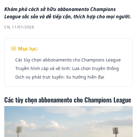
Khám phá cách sở hữu abbonamento Champions
League sắc sảo và dễ tiếp cận, thích hợp cho mọi người.
CN, 11/01/2026
Mục lục:
Các tùy chọn abbonamento cho Champions League
Truyền hình cáp và vệ tinh: Lựa chọn truyền thống
Dịch vụ phát trực tuyến: Xu hướng hiện đại
Các tùy chọn abbonamento cho Champions League