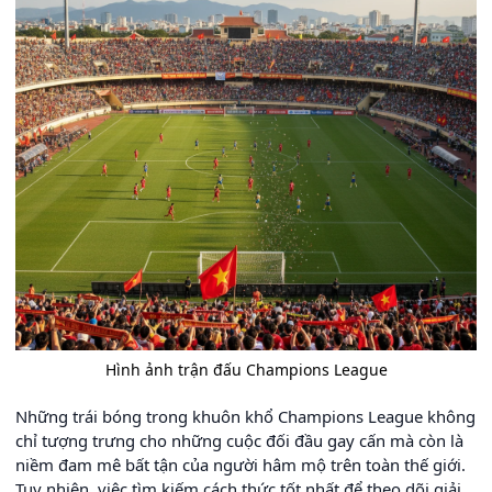
Hình ảnh trận đấu Champions League
Những trái bóng trong khuôn khổ Champions League không
chỉ tượng trưng cho những cuộc đối đầu gay cấn mà còn là
niềm đam mê bất tận của người hâm mộ trên toàn thế giới.
Tuy nhiên, việc tìm kiếm cách thức tốt nhất để theo dõi giải