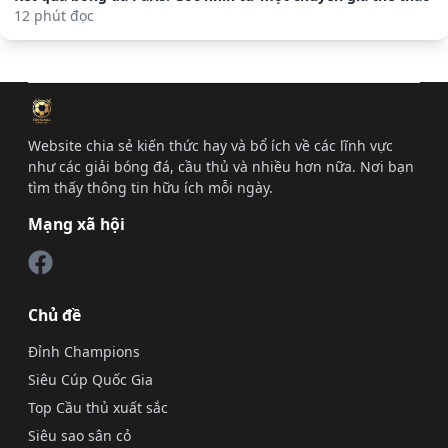
12 phút đọc
Website chia sẻ kiến thức hay và bổ ích về các lĩnh vực
như các giải bóng đá, cầu thủ và nhiều hơn nữa. Nơi bạn
tìm thấy thông tin hữu ích mỗi ngày.
Mạng xã hội
Chủ đề
Đỉnh Champions
Siêu Cúp Quốc Gia
Top Cầu thủ xuất sắc
Siêu sao sân cỏ