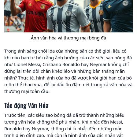
Ảnh văn hóa và thương mại bóng đá
Trong ánh sáng chói lóa của những sân cỏ thế giới, liệu có
khi nào bạn tự hỏi rằng ảnh hưởng của các siêu sao bóng đá
như Lionel Messi, Cristiano Ronaldo hay Neymar không chỉ
dừng lại trên đôi chân khéo léo và những bàn thắng mãn
nhãn? Thực tế, hình ảnh của họ đã vượt khỏi giới hạn của bộ
môn thể thao vua, để lại dấu ấn đậm nét trong cả văn hóa và
thương mại toàn cầu.
Tác động Văn Hóa
Trước tiên, các siêu sao bóng đá đã trở thành những biểu
tượng văn hóa không thể phủ nhận. Khi nhắc đến Messi,
Ronaldo hay Neymar, không chỉ là nhắc đến những màn
trình diễn đỉnh cao, mà còn là hình ảnh của các nhân vật