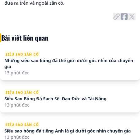
đưa ra trên và ngoài sân cỏ.
Bài viết liên quan
SIÊU SAO SÂN CỎ
Những siêu sao bóng đá thế giới dưới góc nhìn của chuyên
gia
13 phút đọc
SIÊU SAO SÂN CỎ
Siêu Sao Bóng Đá Sạch Sẽ: Đạo Đức và Tài Năng
13 phút đọc
SIÊU SAO SÂN CỎ
Siêu sao bóng đá tiếng Anh là gì dưới góc nhìn chuyên gia
13 phút đọc