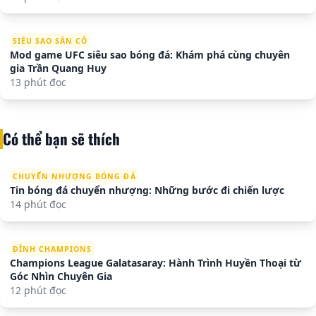
SIÊU SAO SÂN CỎ
Mod game UFC siêu sao bóng đá: Khám phá cùng chuyên
gia Trần Quang Huy
13 phút đọc
Có thể bạn sẽ thích
CHUYỂN NHƯỢNG BÓNG ĐÁ
Tin bóng đá chuyển nhượng: Những bước đi chiến lược
14 phút đọc
ĐỈNH CHAMPIONS
Champions League Galatasaray: Hành Trình Huyền Thoại từ
Góc Nhìn Chuyên Gia
12 phút đọc