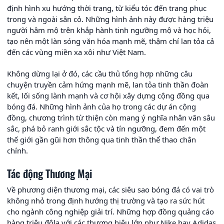
định hình xu hướng thời trang, từ kiểu tóc đến trang phục
trong và ngoài sân cỏ. Những hình ảnh này được hàng triệu
người hâm mộ trên khắp hành tinh ngưỡng mộ và học hỏi,
tạo nên một làn sóng văn hóa mạnh mẽ, thậm chí lan tỏa cả
đến các vùng miền xa xôi như Việt Nam.
Không dừng lại ở đó, các cầu thủ tổng hợp những câu
chuyện truyền cảm hứng mạnh mẽ, lan tỏa tinh thần đoàn
kết, lối sống lành mạnh và cơ hội xây dựng cộng đồng qua
bóng đá. Những hình ảnh của họ trong các dự án cộng
đồng, chương trình từ thiện còn mang ý nghĩa nhân văn sâu
sắc, phá bỏ ranh giới sắc tộc và tín ngưỡng, đem đến một
thế giới gần gũi hơn thông qua tinh thần thể thao chân
chính.
Tác động Thương Mại
Về phương diện thương mại, các siêu sao bóng đá có vai trò
không nhỏ trong định hướng thị trường và tạo ra sức hút
cho ngành công nghiệp giải trí. Những hợp đồng quảng cáo
hàng triệu đôla với các thương hiệu lớn như Nike hay Adidas