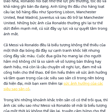
Đào Nha, Ronaldo nổi bật nhờ thể lực phi thường, tốc độ và
khả năng ghi bàn đa dạng. Anh từng thi đấu cho hàng loạt
câu lạc bộ hàng đầu như Sporting Lisbon, Manchester
United, Real Madrid, Juventus và sau đó trở lại Manchester
United. Những bức ảnh của Ronaldo thường ghi lại tư thế
dứt điểm mạnh mẽ, cú sút đầy uy lực và sự quyết tâm trong
ánh mắt.
Cả Messi và Ronaldo đều là biểu tượng không thể thiếu của
một thời đại bóng đá đầy sự cạnh tranh khốc liệt nhưng
cũng đầy sắc màu. Cuộc đua giữa họ mang lại cho người
hâm mộ không chỉ là so sánh về số lượng bàn thắng hay
danh hiệu, mà còn là câu chuyện về nghị lực, đam mê và
cống hiến cho thể thao. Để tìm hiểu thêm về sức ảnh hưởng
và tầm quan trọng của các siêu sao sân cỏ trong nền bóng
đá hiện đại, mời bạn xem thêm tại
sức ảnh hưởng của các
siêu sao sân cỏ
.
Trong khi những khoảnh khắc trên sân cỏ có thể trôi qua, thì
ảnh các siêu sao như Messi và Ronaldo sẽ mãi là biểu tượng
của một thời kỳ không thể lặp lại, truyền cảm hứng cho thế