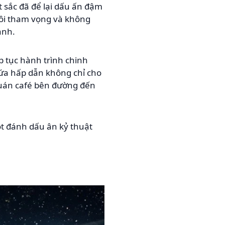
t sắc đã để lại dấu ấn đậm
thôi tham vọng và không
anh.
ếp tục hành trình chinh
hứa hấp dẫn không chỉ cho
quán café bên đường đến
t đánh dấu ân kỷ thuật