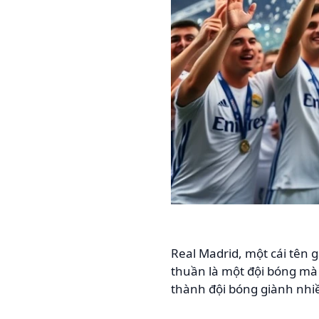
Real Madrid, một cái tên 
thuần là một đội bóng mà 
thành đội bóng giành nhi