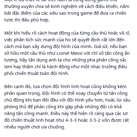
thường xuyên chia sẻ kinh nghiệm về cách điều khiển, nắm
bắt đặc điểm của các siêu sao trong game để đưa ra chiến
lược thi đấu phù hợp.
Một khi hiểu rõ cách hoạt động của từng cầu thủ hoặc võ sĩ,
việc phân tích sức mạnh của họ sẽ quyết định rất lớn đến
cách mà bạn xây dựng đội hình của mình. Giả sử, nếu bạn
sở hữu một cầu thủ như Lionel Messi với chỉ số tấn công ấn
tượng, hãy tận dụng anh ta cho những pha phản công sắc
lẹm hay thậm chí là hành động như một nhạc trưởng điều
phối chiến thuật toàn đội hình.
Bên cạnh đó, lựa chọn đội hình linh hoạt cũng không kém
phần quan trọng. Đội hình có thể xoay chuyển từ tấn công
chủ động khi bạn đối đầu với đội hình yếu hơn, hoặc lùi sâu
phòng thủ để phản công khi gặp phải những đội có khả
năng tấn công mạnh. Điều này thể hiện rõ ràng qua các sơ
đồ chiến thuật linh hoạt như 4-3-3 hoặc 3-5-2 vốn được rất
nhiều người chơi ưa chuộng.