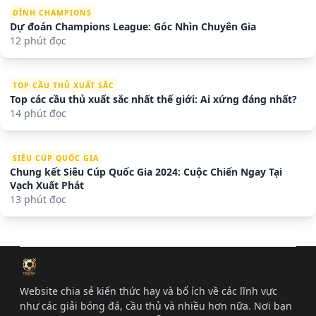
ĐỈNH CHAMPIONS
Dự đoán Champions League: Góc Nhìn Chuyên Gia
12 phút đọc
TOP CẦU THỦ XUẤT SẮC
Top các cầu thủ xuất sắc nhất thế giới: Ai xứng đáng nhất?
14 phút đọc
SIÊU CÚP QUỐC GIA
Chung kết Siêu Cúp Quốc Gia 2024: Cuộc Chiến Ngay Tại
Vạch Xuất Phát
13 phút đọc
Website chia sẻ kiến thức hay và bổ ích về các lĩnh vực
như các giải bóng đá, cầu thủ và nhiều hơn nữa. Nơi bạn