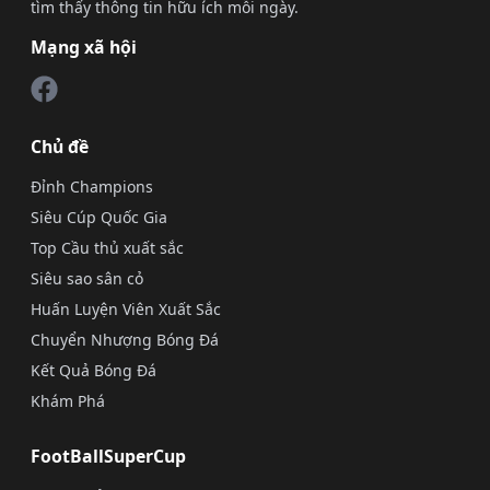
tìm thấy thông tin hữu ích mỗi ngày.
Mạng xã hội
Chủ đề
Đỉnh Champions
Siêu Cúp Quốc Gia
Top Cầu thủ xuất sắc
Siêu sao sân cỏ
Huấn Luyện Viên Xuất Sắc
Chuyển Nhượng Bóng Đá
Kết Quả Bóng Đá
Khám Phá
FootBallSuperCup