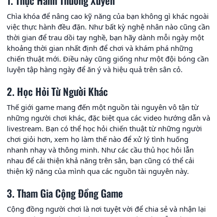
1. Thực Hành Thường Xuyên
Chìa khóa để nâng cao kỹ năng của bạn không gì khác ngoài
việc thực hành đều đặn. Như bất kỳ nghệ nhân nào cũng cần
thời gian để trau dồi tay nghề, bạn hãy dành mỗi ngày một
khoảng thời gian nhất định để chơi và khám phá những
chiến thuật mới. Điều này cũng giống như một đội bóng cần
luyện tập hàng ngày để ăn ý và hiệu quả trên sân cỏ.
2. Học Hỏi Từ Người Khác
Thế giới game mang đến một nguồn tài nguyên vô tận từ
những người chơi khác, đặc biệt qua các video hướng dẫn và
livestream. Bạn có thể học hỏi chiến thuật từ những người
chơi giỏi hơn, xem họ làm thế nào để xử lý tình huống
nhanh nhạy và thông minh. Như các cầu thủ học hỏi lẫn
nhau để cải thiện khả năng trên sân, bạn cũng có thể cải
thiện kỹ năng của mình qua các nguồn tài nguyên này.
3. Tham Gia Cộng Đồng Game
Cộng đồng người chơi là nơi tuyệt vời để chia sẻ và nhận lại