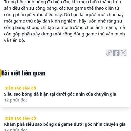
Trong bối cảnh bóng đá hiện đại, khi mọi chiến thắng trên
sân đều cần sự công bằng, các tựa game thể thao điện tử
cũng phải giữ vững điều này. Dù bạn là người mới chơi hay
một game thủ dày dạn kinh nghiệm, hãy luôn nhớ rằng sự
công bằng không chỉ tạo ra môi trường chơi lành mạnh, mà
còn góp phần xây dựng một cộng đồng game thủ văn minh
và tiến bộ.
Bài viết liên quan
SIÊU SAO SÂN CỎ
Siêu sao bóng đá hiện tại dưới góc nhìn của chuyên gia
12 phút đọc
SIÊU SAO SÂN CỎ
Khám phá siêu sao bóng đá game dưới góc nhìn chuyên gia
12 phút đọc