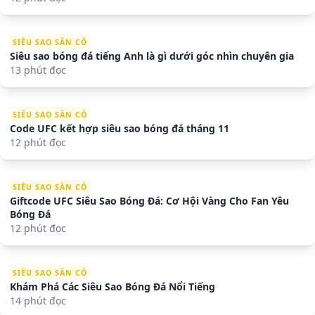
SIÊU SAO SÂN CỎ
Siêu sao bóng đá tiếng Anh là gì dưới góc nhìn chuyên gia
13 phút đọc
SIÊU SAO SÂN CỎ
Code UFC kết hợp siêu sao bóng đá tháng 11
12 phút đọc
SIÊU SAO SÂN CỎ
Giftcode UFC Siêu Sao Bóng Đá: Cơ Hội Vàng Cho Fan Yêu
Bóng Đá
12 phút đọc
SIÊU SAO SÂN CỎ
Khám Phá Các Siêu Sao Bóng Đá Nổi Tiếng
14 phút đọc