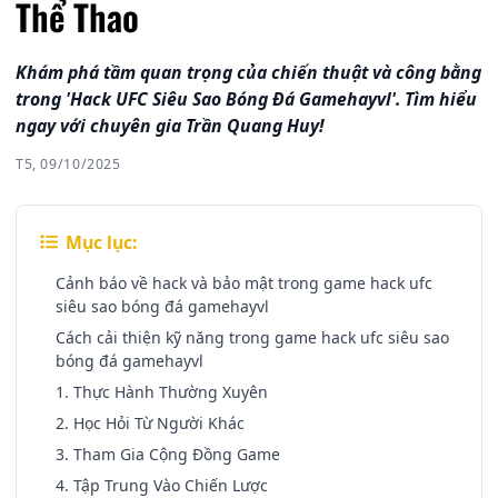
Thể Thao
Khám phá tầm quan trọng của chiến thuật và công bằng
trong 'Hack UFC Siêu Sao Bóng Đá Gamehayvl'. Tìm hiểu
ngay với chuyên gia Trần Quang Huy!
T5, 09/10/2025
Mục lục:
Cảnh báo về hack và bảo mật trong game hack ufc
siêu sao bóng đá gamehayvl
Cách cải thiện kỹ năng trong game hack ufc siêu sao
bóng đá gamehayvl
1. Thực Hành Thường Xuyên
2. Học Hỏi Từ Người Khác
3. Tham Gia Cộng Đồng Game
4. Tập Trung Vào Chiến Lược