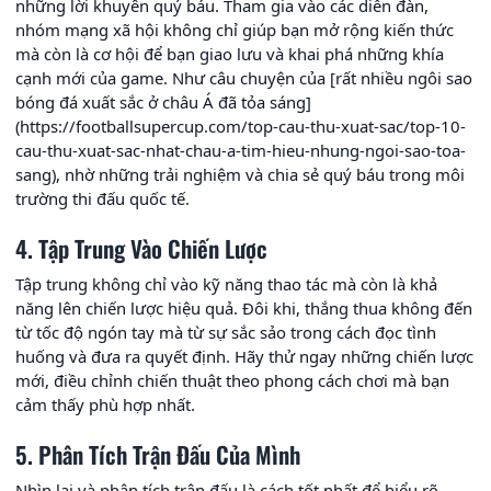
những lời khuyên quý báu. Tham gia vào các diễn đàn,
nhóm mạng xã hội không chỉ giúp bạn mở rộng kiến thức
mà còn là cơ hội để bạn giao lưu và khai phá những khía
cạnh mới của game. Như câu chuyện của [rất nhiều ngôi sao
bóng đá xuất sắc ở châu Á đã tỏa sáng]
(https://footballsupercup.com/top-cau-thu-xuat-sac/top-10-
cau-thu-xuat-sac-nhat-chau-a-tim-hieu-nhung-ngoi-sao-toa-
sang), nhờ những trải nghiệm và chia sẻ quý báu trong môi
trường thi đấu quốc tế.
4. Tập Trung Vào Chiến Lược
Tập trung không chỉ vào kỹ năng thao tác mà còn là khả
năng lên chiến lược hiệu quả. Đôi khi, thắng thua không đến
từ tốc độ ngón tay mà từ sự sắc sảo trong cách đọc tình
huống và đưa ra quyết định. Hãy thử ngay những chiến lược
mới, điều chỉnh chiến thuật theo phong cách chơi mà bạn
cảm thấy phù hợp nhất.
5. Phân Tích Trận Đấu Của Mình
Nhìn lại và phân tích trận đấu là cách tốt nhất để hiểu rõ