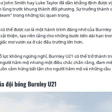
hư John Smith hay Luke Taylor đã dần khẳng định được vị 
nh lùng trước khung thành đối phương. Sự trưởng thành 
 team" trong những lúc quan trọng.
có thể được coi là một hành trình đáng nhớ của Burnley
à cải thiện, tạo nền tảng cho những bước tiến dài hạn tro
 giấc mơ vươn xa ở các đấu trường lớn hơn.
nỗ lực không ngừng nghỉ, Burnley U21 có thể trở thành tr
i người hâm mộ nhưng một điều chắc chắn rằng, đam mê 
guồn cảm hứng bất tận cho người hâm mộ và những cầu t
ủa đội bóng Burnley U21