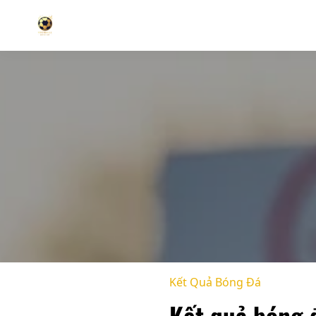
Kết Quả Bóng Đá
Kết quả bóng 