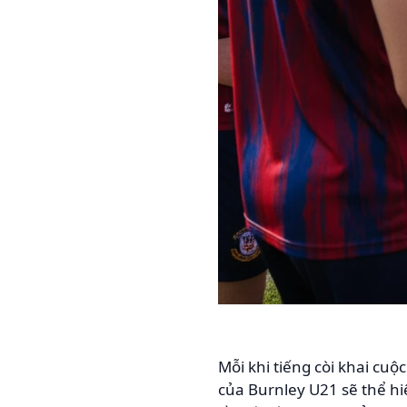
Mỗi khi tiếng còi khai cuộ
của Burnley U21 sẽ thể hiệ