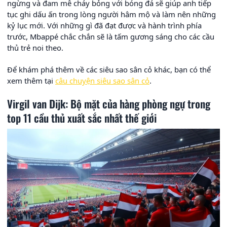
ngừng và đam mê cháy bỏng với bóng đá sẽ giúp anh tiếp
tục ghi dấu ấn trong lòng người hâm mộ và làm nên những
kỷ lục mới. Với những gì đã đạt được và hành trình phía
trước, Mbappé chắc chắn sẽ là tấm gương sáng cho các cầu
thủ trẻ noi theo.
Để khám phá thêm về các siêu sao sân cỏ khác, bạn có thể
xem thêm tại
câu chuyện siêu sao sân cỏ
.
Virgil van Dijk: Bộ mặt của hàng phòng ngự trong
top 11 cầu thủ xuất sắc nhất thế giới