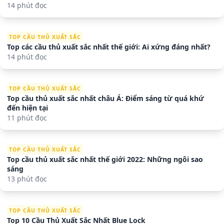
14 phút đọc
TOP CẦU THỦ XUẤT SẮC
Top các cầu thủ xuất sắc nhất thế giới: Ai xứng đáng nhất?
14 phút đọc
TOP CẦU THỦ XUẤT SẮC
Top cầu thủ xuất sắc nhất châu Á: Điểm sáng từ quá khứ
đến hiện tại
11 phút đọc
TOP CẦU THỦ XUẤT SẮC
Top cầu thủ xuất sắc nhất thế giới 2022: Những ngôi sao
sáng
13 phút đọc
TOP CẦU THỦ XUẤT SẮC
Top 10 Cầu Thủ Xuất Sắc Nhất Blue Lock