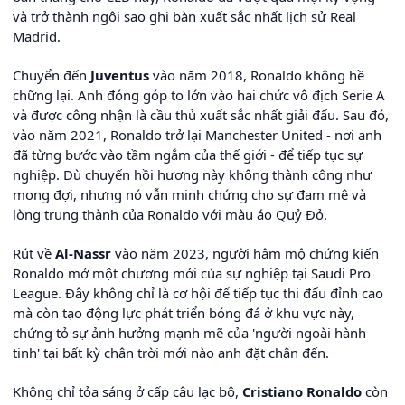
và trở thành ngôi sao ghi bàn xuất sắc nhất lịch sử Real
Madrid.
Chuyển đến
Juventus
vào năm 2018, Ronaldo không hề
chững lại. Anh đóng góp to lớn vào hai chức vô địch Serie A
và được công nhận là cầu thủ xuất sắc nhất giải đấu. Sau đó,
vào năm 2021, Ronaldo trở lại Manchester United - nơi anh
đã từng bước vào tầm ngắm của thế giới - để tiếp tục sự
nghiệp. Dù chuyến hồi hương này không thành công như
mong đợi, nhưng nó vẫn minh chứng cho sự đam mê và
lòng trung thành của Ronaldo với màu áo Quỷ Đỏ.
Rút về
Al-Nassr
vào năm 2023, người hâm mộ chứng kiến
Ronaldo mở một chương mới của sự nghiệp tại Saudi Pro
League. Đây không chỉ là cơ hội để tiếp tục thi đấu đỉnh cao
mà còn tạo động lực phát triển bóng đá ở khu vực này,
chứng tỏ sự ảnh hưởng mạnh mẽ của 'người ngoài hành
tinh' tại bất kỳ chân trời mới nào anh đặt chân đến.
Không chỉ tỏa sáng ở cấp câu lạc bộ,
Cristiano Ronaldo
còn