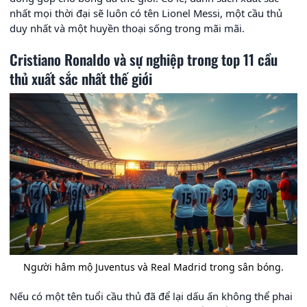
nhất mọi thời đại sẽ luôn có tên Lionel Messi, một cầu thủ
duy nhất và một huyền thoại sống trong mãi mãi.
Cristiano Ronaldo và sự nghiệp trong top 11 cầu
thủ xuất sắc nhất thế giới
Người hâm mộ Juventus và Real Madrid trong sân bóng.
Nếu có một tên tuổi cầu thủ đã để lại dấu ấn không thể phai