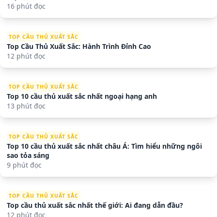
16 phút đọc
TOP CẦU THỦ XUẤT SẮC
Top Cầu Thủ Xuất Sắc: Hành Trình Đỉnh Cao
12 phút đọc
TOP CẦU THỦ XUẤT SẮC
Top 10 cầu thủ xuất sắc nhất ngoại hạng anh
13 phút đọc
TOP CẦU THỦ XUẤT SẮC
Top 10 cầu thủ xuất sắc nhất châu Á: Tìm hiểu những ngôi
sao tỏa sáng
9 phút đọc
TOP CẦU THỦ XUẤT SẮC
Top cầu thủ xuất sắc nhất thế giới: Ai đang dẫn đầu?
12 phút đọc