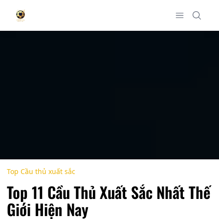
Top Cầu thủ xuất sắc
Top 11 Cầu Thủ Xuất Sắc Nhất Thế
Giới Hiện Nay