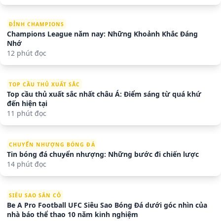
ĐỈNH CHAMPIONS
Champions League năm nay: Những Khoảnh Khắc Đáng
Nhớ
12 phút đọc
TOP CẦU THỦ XUẤT SẮC
Top cầu thủ xuất sắc nhất châu Á: Điểm sáng từ quá khứ
đến hiện tại
11 phút đọc
CHUYỂN NHƯỢNG BÓNG ĐÁ
Tin bóng đá chuyển nhượng: Những bước đi chiến lược
14 phút đọc
SIÊU SAO SÂN CỎ
Be A Pro Football UFC Siêu Sao Bóng Đá dưới góc nhìn của
nhà báo thể thao 10 năm kinh nghiệm