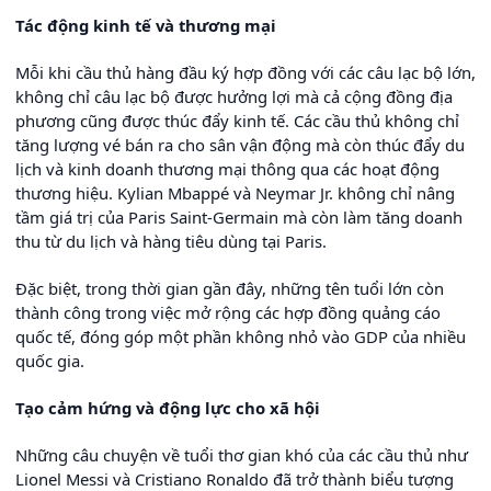
Tác động kinh tế và thương mại
Mỗi khi cầu thủ hàng đầu ký hợp đồng với các câu lạc bộ lớn,
không chỉ câu lạc bộ được hưởng lợi mà cả cộng đồng địa
phương cũng được thúc đẩy kinh tế. Các cầu thủ không chỉ
tăng lượng vé bán ra cho sân vận động mà còn thúc đẩy du
lịch và kinh doanh thương mại thông qua các hoạt động
thương hiệu. Kylian Mbappé và Neymar Jr. không chỉ nâng
tầm giá trị của Paris Saint-Germain mà còn làm tăng doanh
thu từ du lịch và hàng tiêu dùng tại Paris.
Đặc biệt, trong thời gian gần đây, những tên tuổi lớn còn
thành công trong việc mở rộng các hợp đồng quảng cáo
quốc tế, đóng góp một phần không nhỏ vào GDP của nhiều
quốc gia.
Tạo cảm hứng và động lực cho xã hội
Những câu chuyện về tuổi thơ gian khó của các cầu thủ như
Lionel Messi và Cristiano Ronaldo đã trở thành biểu tượng