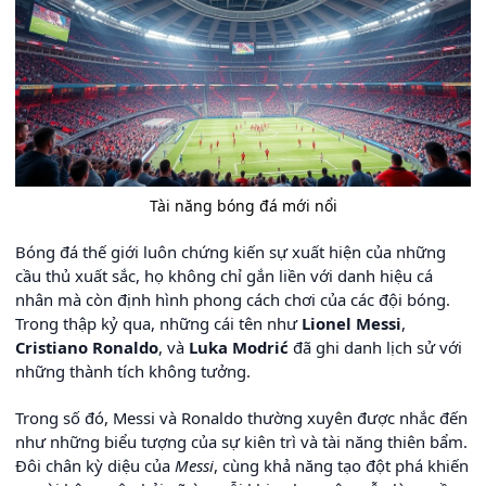
Tài năng bóng đá mới nổi
Bóng đá thế giới luôn chứng kiến sự xuất hiện của những
cầu thủ xuất sắc, họ không chỉ gắn liền với danh hiệu cá
nhân mà còn định hình phong cách chơi của các đội bóng.
Trong thập kỷ qua, những cái tên như
Lionel Messi
,
Cristiano Ronaldo
, và
Luka Modrić
đã ghi danh lịch sử với
những thành tích không tưởng.
Trong số đó, Messi và Ronaldo thường xuyên được nhắc đến
như những biểu tượng của sự kiên trì và tài năng thiên bẩm.
Đôi chân kỳ diệu của
Messi
, cùng khả năng tạo đột phá khiến