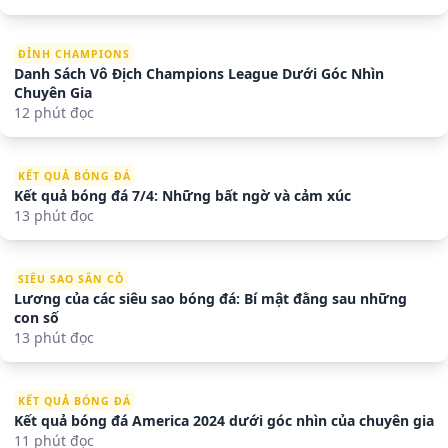
ĐỈNH CHAMPIONS
Danh Sách Vô Địch Champions League Dưới Góc Nhìn
Chuyên Gia
12 phút đọc
KẾT QUẢ BÓNG ĐÁ
Kết quả bóng đá 7/4: Những bất ngờ và cảm xúc
13 phút đọc
SIÊU SAO SÂN CỎ
Lương của các siêu sao bóng đá: Bí mật đằng sau những
con số
13 phút đọc
KẾT QUẢ BÓNG ĐÁ
Kết quả bóng đá America 2024 dưới góc nhìn của chuyên gia
11 phút đọc