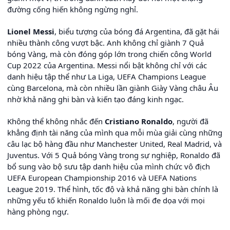
đường cống hiến không ngừng nghỉ.
Lionel Messi
, biểu tượng của bóng đá Argentina, đã gặt hái
nhiều thành công vượt bậc. Anh không chỉ giành 7 Quả
bóng Vàng, mà còn đóng góp lớn trong chiến công World
Cup 2022 của Argentina. Messi nổi bật không chỉ với các
danh hiệu tập thể như La Liga, UEFA Champions League
cùng Barcelona, mà còn nhiều lần giành Giày Vàng châu Âu
nhờ khả năng ghi bàn và kiến tạo đáng kinh ngạc.
Không thể không nhắc đến
Cristiano Ronaldo
, người đã
khẳng định tài năng của mình qua mỗi mùa giải cùng những
câu lạc bộ hàng đầu như Manchester United, Real Madrid, và
Juventus. Với 5 Quả bóng Vàng trong sự nghiệp, Ronaldo đã
bổ sung vào bộ sưu tập danh hiệu của mình chức vô địch
UEFA European Championship 2016 và UEFA Nations
League 2019. Thể hình, tốc độ và khả năng ghi bàn chính là
những yếu tố khiến Ronaldo luôn là mối đe dọa với mọi
hàng phòng ngự.