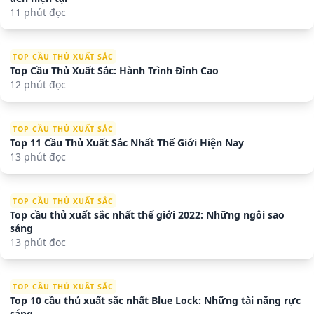
11 phút đọc
TOP CẦU THỦ XUẤT SẮC
Top Cầu Thủ Xuất Sắc: Hành Trình Đỉnh Cao
12 phút đọc
TOP CẦU THỦ XUẤT SẮC
Top 11 Cầu Thủ Xuất Sắc Nhất Thế Giới Hiện Nay
13 phút đọc
TOP CẦU THỦ XUẤT SẮC
Top cầu thủ xuất sắc nhất thế giới 2022: Những ngôi sao
sáng
13 phút đọc
TOP CẦU THỦ XUẤT SẮC
Top 10 cầu thủ xuất sắc nhất Blue Lock: Những tài năng rực
sáng