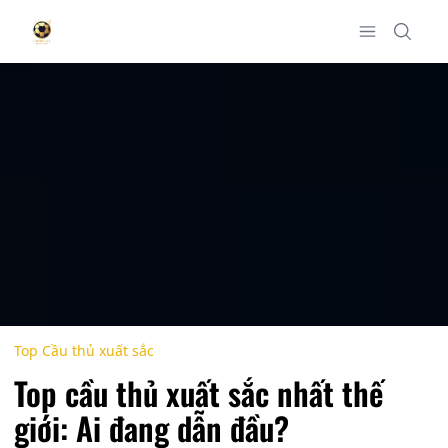
Top Cầu thủ xuất sắc
Top cầu thủ xuất sắc nhất thế
giới: Ai đang dẫn đầu?