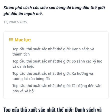
Khám phá cách các siêu sao bóng đá hàng đầu thế giới
ghi dấu ấn mạnh mẽ.
T3, 29/07/2025
Mục lục:
Top cầu thủ xuất sắc nhất thế giới: Danh sách và
thành tích
Top cầu thủ xuất sắc nhất thế giới: So sánh các kỷ lục
và danh hiệu
Top cầu thủ xuất sắc nhất thế giới: Xu hướng và
tương lai của bóng đá
Top cầu thủ xuất sắc nhất thế giới: Tác động đến văn
hóa và xã hội
Top cầu thủ xuất sắc nhất thế giới: Danh sách và