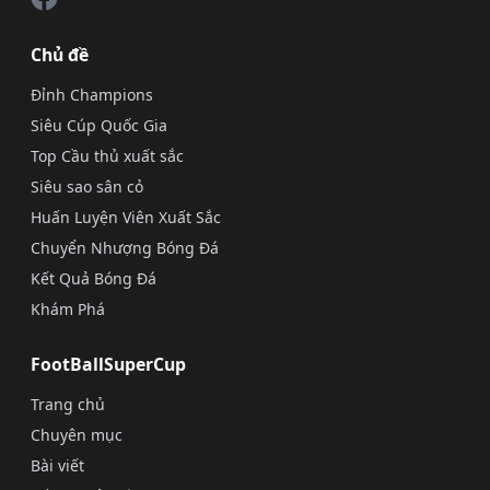
Chủ đề
Đỉnh Champions
Siêu Cúp Quốc Gia
Top Cầu thủ xuất sắc
Siêu sao sân cỏ
Huấn Luyện Viên Xuất Sắc
Chuyển Nhượng Bóng Đá
Kết Quả Bóng Đá
Khám Phá
FootBallSuperCup
Trang chủ
Chuyên mục
Bài viết