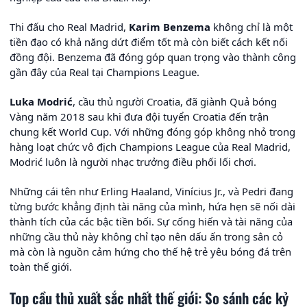
Thi đấu cho Real Madrid,
Karim Benzema
không chỉ là một
tiền đạo có khả năng dứt điểm tốt mà còn biết cách kết nối
đồng đội. Benzema đã đóng góp quan trọng vào thành công
gần đây của Real tại Champions League.
Luka Modrić
, cầu thủ người Croatia, đã giành Quả bóng
Vàng năm 2018 sau khi đưa đội tuyển Croatia đến trận
chung kết World Cup. Với những đóng góp không nhỏ trong
hàng loạt chức vô địch Champions League của Real Madrid,
Modrić luôn là người nhạc trưởng điều phối lối chơi.
Những cái tên như Erling Haaland, Vinícius Jr., và Pedri đang
từng bước khẳng định tài năng của mình, hứa hẹn sẽ nối dài
thành tích của các bậc tiền bối. Sự cống hiến và tài năng của
những cầu thủ này không chỉ tạo nên dấu ấn trong sân cỏ
mà còn là nguồn cảm hứng cho thế hệ trẻ yêu bóng đá trên
toàn thế giới.
Top cầu thủ xuất sắc nhất thế giới: So sánh các kỷ