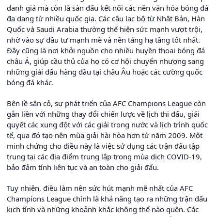
danh giá mà còn là sàn đấu kết nối các nền văn hóa bóng đá
đa dạng từ nhiều quốc gia. Các câu lạc bộ từ Nhật Bản, Hàn
Quốc và Saudi Arabia thường thể hiện sức mạnh vượt trội,
nhờ vào sự đầu tư mạnh mẽ và nền tảng hạ tầng tốt nhất.
Đây cũng là nơi khởi nguồn cho nhiều huyền thoại bóng đá
châu Á, giúp cầu thủ của họ có cơ hội chuyển nhượng sang
những giải đấu hàng đầu tại châu Âu hoặc các cường quốc
bóng đá khác.
Bên lề sân cỏ, sự phát triển của AFC Champions League còn
gắn liền với những thay đổi chiến lược về lịch thi đấu, giải
quyết các xung đột với các giải trong nước và lịch trình quốc
tế, qua đó tạo nên mùa giải hài hòa hơn từ năm 2009. Một
minh chứng cho điều này là việc sử dụng các trận đấu tập
trung tại các địa điểm trung lập trong mùa dịch COVID-19,
bảo đảm tính liên tục và an toàn cho giải đấu.
Tuy nhiên, điều làm nên sức hút mạnh mẽ nhất của AFC
Champions League chính là khả năng tạo ra những trận đấu
kịch tính và những khoảnh khắc không thể nào quên. Các