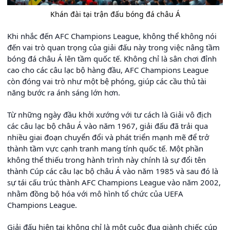
Khán đài tại trận đấu bóng đá châu Á
Khi nhắc đến AFC Champions League, không thể không nói
đến vai trò quan trọng của giải đấu này trong việc nâng tầm
bóng đá châu Á lên tầm quốc tế. Không chỉ là sân chơi đỉnh
cao cho các câu lạc bộ hàng đầu, AFC Champions League
còn đóng vai trò như một bệ phóng, giúp các cầu thủ tài
năng bước ra ánh sáng lớn hơn.
Từ những ngày đầu khởi xướng với tư cách là Giải vô địch
các câu lạc bộ châu Á vào năm 1967, giải đấu đã trải qua
nhiều giai đoạn chuyển đổi và phát triển mạnh mẽ để trở
thành tầm vực cạnh tranh mang tính quốc tế. Một phần
không thể thiếu trong hành trình này chính là sự đổi tên
thành Cúp các câu lạc bộ châu Á vào năm 1985 và sau đó là
sự tái cấu trúc thành AFC Champions League vào năm 2002,
nhằm đồng bộ hóa với mô hình tổ chức của UEFA
Champions League.
Giải đấu hiện tại không chỉ là một cuộc đua giành chiếc cúp