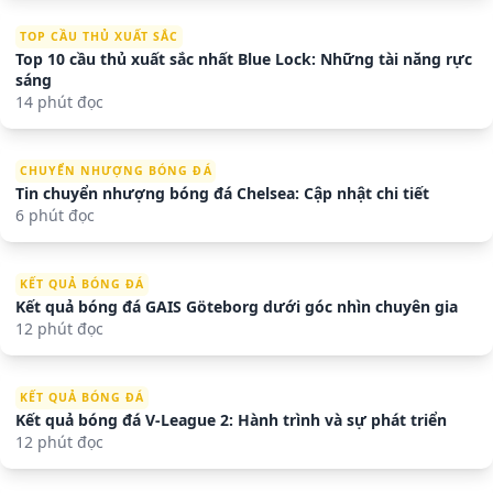
TOP CẦU THỦ XUẤT SẮC
Top 10 cầu thủ xuất sắc nhất Blue Lock: Những tài năng rực
sáng
14 phút đọc
CHUYỂN NHƯỢNG BÓNG ĐÁ
Tin chuyển nhượng bóng đá Chelsea: Cập nhật chi tiết
6 phút đọc
KẾT QUẢ BÓNG ĐÁ
Kết quả bóng đá GAIS Göteborg dưới góc nhìn chuyên gia
12 phút đọc
KẾT QUẢ BÓNG ĐÁ
Kết quả bóng đá V-League 2: Hành trình và sự phát triển
12 phút đọc