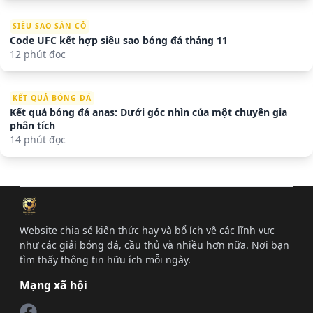
SIÊU SAO SÂN CỎ
Code UFC kết hợp siêu sao bóng đá tháng 11
12 phút đọc
KẾT QUẢ BÓNG ĐÁ
Kết quả bóng đá anas: Dưới góc nhìn của một chuyên gia
phân tích
14 phút đọc
Website chia sẻ kiến thức hay và bổ ích về các lĩnh vực
như các giải bóng đá, cầu thủ và nhiều hơn nữa. Nơi bạn
tìm thấy thông tin hữu ích mỗi ngày.
Mạng xã hội