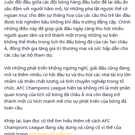
cuộc đối đầu giữa các đội bóng hàng đầu luôn để lại dấu ấn
sâu đậm với người hâm mộ, từ những pha lật ngược thế cờ
ngoạn mục cho đến sự thăng hoa của các cầu thủ trẻ lần đầu
được trải nghiệm bầu không khí đấu trường đẳng cấp. Chính
những điều này đã giúp giải đấu ngày càng thu hút nhiều
người quan tâm và trở thành một trong những sự kiện
không thể thiếu trong lịch thi đấu bóng đá của các fan châu
Á, đồng thời gia tăng giá trị thương mại và sức hấp dẫn cho
các câu lạc bộ tham dự.
Với những phát triển không ngừng nghỉ, giải đấu cũng đang
mở ra thêm nhiều cơ hội đầu tư và thu hút các nhà tài trợ lớn
nhằm cải thiện chất lượng và tính chuyên nghiệp trong tổ
chức. AFC Champions League hiện tại không chỉ là một phần
quan trọng của lịch sử bóng đá châu Á mà còn đang trở
thành một cú hích mạnh mẽ cho sự phát triển của bóng đá
toàn cầu.
Khép lại, bạn đọc có thể tìm hiểu thêm về cách AFC
Champions League đang xây dựng và củng cố vị thế của
mình trong
nền bóng đá hiện tại
.