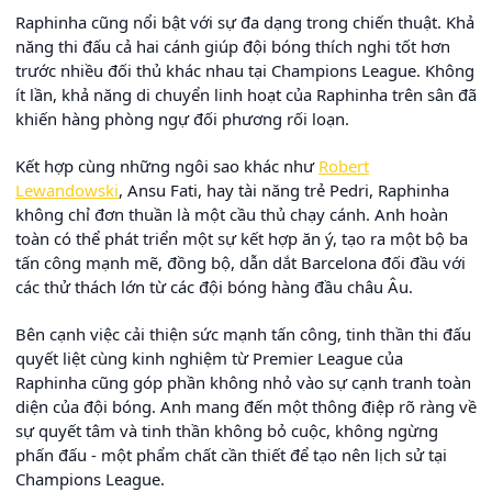
Raphinha cũng nổi bật với sự đa dạng trong chiến thuật. Khả
năng thi đấu cả hai cánh giúp đội bóng thích nghi tốt hơn
trước nhiều đối thủ khác nhau tại Champions League. Không
ít lần, khả năng di chuyển linh hoạt của Raphinha trên sân đã
khiến hàng phòng ngự đối phương rối loạn.
Kết hợp cùng những ngôi sao khác như
Robert
Lewandowski
, Ansu Fati, hay tài năng trẻ Pedri, Raphinha
không chỉ đơn thuần là một cầu thủ chạy cánh. Anh hoàn
toàn có thể phát triển một sự kết hợp ăn ý, tạo ra một bộ ba
tấn công mạnh mẽ, đồng bộ, dẫn dắt Barcelona đối đầu với
các thử thách lớn từ các đội bóng hàng đầu châu Âu.
Bên cạnh việc cải thiện sức mạnh tấn công, tinh thần thi đấu
quyết liệt cùng kinh nghiệm từ Premier League của
Raphinha cũng góp phần không nhỏ vào sự cạnh tranh toàn
diện của đội bóng. Anh mang đến một thông điệp rõ ràng về
sự quyết tâm và tinh thần không bỏ cuộc, không ngừng
phấn đấu - một phẩm chất cần thiết để tạo nên lịch sử tại
Champions League.