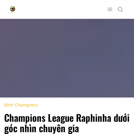
Đỉnh Champions
Champions League Raphinha dưới
góc nhìn chuyên gia