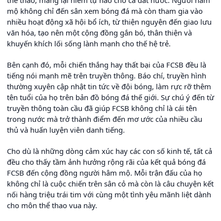
mộ không chỉ đến sân xem bóng đá mà còn tham gia vào
nhiều hoạt động xã hội bổ ích, từ thiện nguyện đến giao lưu
văn hóa, tạo nên một cộng đồng gắn bó, thân thiện và
khuyến khích lối sống lành mạnh cho thế hệ trẻ.
Bên cạnh đó, mỗi chiến thắng hay thất bại của FCSB đều là
tiếng nói mạnh mẽ trên truyền thông. Báo chí, truyền hình
thường xuyên cập nhật tin tức về đội bóng, làm rực rỡ thêm
tên tuổi của họ trên bản đồ bóng đá thế giới. Sự chú ý đến từ
truyền thông toàn cầu đã giúp FCSB không chỉ là cái tên
trong nước mà trở thành điểm đến mơ ước của nhiều cầu
thủ và huấn luyện viên danh tiếng.
Cho dù là những dòng cảm xúc hay các con số kinh tế, tất cả
đều cho thấy tầm ảnh hưởng rộng rãi của kết quả bóng đá
FCSB đến cộng đồng người hâm mộ. Mỗi trận đấu của họ
không chỉ là cuộc chiến trên sân cỏ mà còn là câu chuyện kết
nối hàng triệu trái tim với cùng một tình yêu mãnh liệt dành
cho môn thể thao vua này.