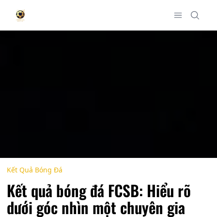
Kết Quả Bóng Đá
Kết quả bóng đá FCSB: Hiểu rõ
dưới góc nhìn một chuyên gia