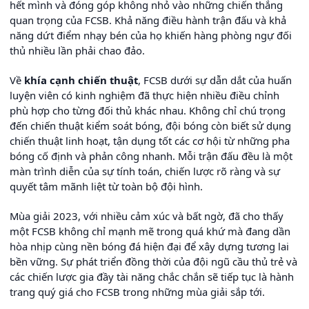
hết mình và đóng góp không nhỏ vào những chiến thắng
quan trọng của FCSB. Khả năng điều hành trận đấu và khả
năng dứt điểm nhạy bén của họ khiến hàng phòng ngự đối
thủ nhiều lần phải chao đảo.
Về
khía cạnh chiến thuật
, FCSB dưới sự dẫn dắt của huấn
luyện viên có kinh nghiệm đã thực hiện nhiều điều chỉnh
phù hợp cho từng đối thủ khác nhau. Không chỉ chú trọng
đến chiến thuật kiểm soát bóng, đội bóng còn biết sử dụng
chiến thuật linh hoạt, tận dụng tốt các cơ hội từ những pha
bóng cố định và phản công nhanh. Mỗi trận đấu đều là một
màn trình diễn của sự tính toán, chiến lược rõ ràng và sự
quyết tâm mãnh liệt từ toàn bộ đội hình.
Mùa giải 2023, với nhiều cảm xúc và bất ngờ, đã cho thấy
một FCSB không chỉ mạnh mẽ trong quá khứ mà đang dần
hòa nhịp cùng nền bóng đá hiện đại để xây dựng tương lai
bền vững. Sự phát triển đồng thời của đội ngũ cầu thủ trẻ và
các chiến lược gia đầy tài năng chắc chắn sẽ tiếp tục là hành
trang quý giá cho FCSB trong những mùa giải sắp tới.