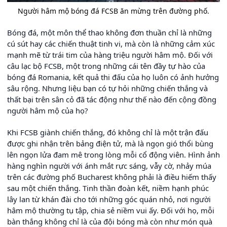
Người hâm mộ bóng đá FCSB ăn mừng trên đường phố.
Bóng đá, một môn thể thao không đơn thuần chỉ là những
cú sút hay các chiến thuật tinh vi, mà còn là những cảm xúc
mạnh mẽ từ trái tim của hàng triệu người hâm mộ. Đối với
câu lạc bộ FCSB, một trong những cái tên đầy tự hào của
bóng đá Romania, kết quả thi đấu của họ luôn có ảnh hưởng
sâu rộng. Nhưng liệu bạn có tự hỏi những chiến thắng và
thất bại trên sân cỏ đã tác động như thế nào đến cộng đồng
người hâm mộ của họ?
Khi FCSB giành chiến thắng, đó không chỉ là một trận đấu
được ghi nhận trên bảng điện tử, mà là ngọn gió thổi bùng
lên ngọn lửa đam mê trong lòng mỗi cổ động viên. Hình ảnh
hàng nghìn người với ánh mắt rực sáng, vẫy cờ, nhảy múa
trên các đường phố Bucharest không phải là điều hiếm thấy
sau một chiến thắng. Tinh thần đoàn kết, niềm hạnh phúc
lây lan từ khán đài cho tới những góc quán nhỏ, nơi người
hâm mộ thường tụ tập, chia sẻ niềm vui ấy. Đối với họ, mỗi
bàn thắng không chỉ là của đội bóng mà còn như món quà