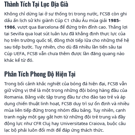
Thành Tích Tại Lục Địa Già
Không chỉ dừng lại ở sự thống trị trong nước, FCSB còn ghi
dấu ấn lịch sử khi giành Cúp C1 châu Âu mùa giải
1985-
1986
, vượt qua Barcelona để đứng trên đỉnh cao. Thắng lợi
tại Sevilla qua loạt sút luân lưu đã khẳng định thực lực của
họ trên trường quốc tế, đồng thời tiếp lửa cho những thế hệ
sau tiếp bước. Tuy nhiên, cho dù đã nhiều lần tiến sâu tại
Cúp UEFA, FCSB vẫn chưa thêm được lần đăng quang nào
khác kể từ đó.
Phân Tích Phong Độ Hiện Tại
Trong bối cảnh khắc nghiệt của bóng đá hiện đại, FCSB vẫn
giữ vững vị thế là một trong những đội bóng hàng đầu của
Romania. Bằng việc tập trung đầu tư cho đào tạo trẻ và áp
dụng chiến thuật linh hoạt, FCSB duy trì sự ổn định và nhiều
mùa liên tiếp đứng trong nhóm đầu bảng. Tuy nhiên, cạnh
tranh ngày một gay gắt hơn từ những đội trẻ trung và đầy
động lực như CFR Cluj hay Universitatea Craiova, buộc câu
lạc bộ phải luôn đổi mới để đáp ứng thách thức.