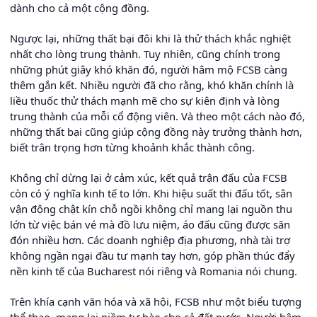
dành cho cả một cộng đồng.
Ngược lại, những thất bại đôi khi là thử thách khắc nghiệt
nhất cho lòng trung thành. Tuy nhiên, cũng chính trong
những phút giây khó khăn đó, người hâm mộ FCSB càng
thêm gắn kết. Nhiều người đã cho rằng, khó khăn chính là
liều thuốc thử thách mạnh mẽ cho sự kiên định và lòng
trung thành của mỗi cổ động viên. Và theo một cách nào đó,
những thất bại cũng giúp cộng đồng này trưởng thành hơn,
biết trân trọng hơn từng khoảnh khắc thành công.
Không chỉ dừng lại ở cảm xúc, kết quả trận đấu của FCSB
còn có ý nghĩa kinh tế to lớn. Khi hiệu suất thi đấu tốt, sân
vận động chật kín chỗ ngồi không chỉ mang lại nguồn thu
lớn từ việc bán vé mà đồ lưu niệm, áo đấu cũng được săn
đón nhiều hơn. Các doanh nghiệp địa phương, nhà tài trợ
không ngần ngại đầu tư mạnh tay hơn, góp phần thúc đẩy
nền kinh tế của Bucharest nói riêng và Romania nói chung.
Trên khía cạnh văn hóa và xã hội, FCSB như một biểu tượng
thể thao, mang lại niềm tự hào cho cả đất nước. Người hâm