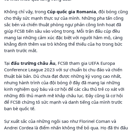
Không chỉ vậy, trong
Cúp quốc gia Romania
, đội bóng cũng
cho thấy sức mạnh thực sự của mình. Những pha tấn công
sắc bén và chiến thuật phòng ngự phản công linh hoạt đã
giúp FCSB tiến sâu vào vòng trong. Mỗi trận đấu cúp đều
mang lại những cảm xúc đặc biệt với người hâm mộ, càng
khẳng định thêm vai trò không thể thiếu của họ trong bức
tranh trước mắt.
Tại
đấu trường châu Âu
, FCSB tham gia UEFA Europa
Conference League 2023 với sự chuẩn bị chu đáo và chiến
thuật bài bản. Dù chưa đạt được những kỳ vọng cao nhất,
nhưng hành trình của đội bóng ở đây đã mang lại những
kinh nghiệm quý báu và cơ hội để các cầu thủ trẻ cọ xát với
những đối thủ mạnh mẽ khắp châu lục. Đây cũng là cơ hội
để FCSB chứng tỏ sức mạnh và danh tiếng của mình trước
bạn bè quốc tế.
Sự xuất sắc của những ngôi sao như Florinel Coman và
Andrei Cordea là điểm nhấn không thể bỏ qua. Họ đã thi đấu