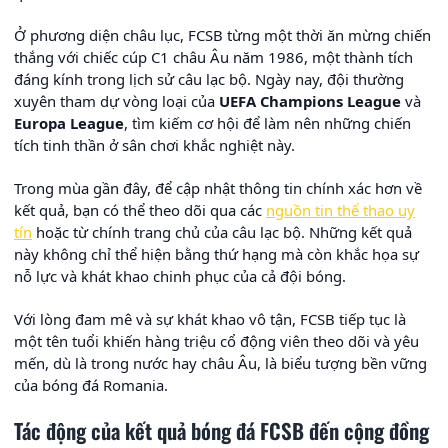
Ở phương diện châu lục, FCSB từng một thời ăn mừng chiến
thắng với chiếc cúp C1 châu Âu năm 1986, một thành tích
đáng kính trong lịch sử câu lạc bộ. Ngày nay, đội thường
xuyên tham dự vòng loại của
UEFA Champions League
và
Europa League
, tìm kiếm cơ hội để làm nên những chiến
tích tinh thần ở sân chơi khắc nghiệt này.
Trong mùa gần đây, để cập nhật thông tin chính xác hơn về
kết quả, bạn có thể theo dõi qua các
nguồn tin thể thao uy
tín
hoặc từ chính trang chủ của câu lạc bộ. Những kết quả
này không chỉ thể hiện bằng thứ hạng mà còn khắc họa sự
nỗ lực và khát khao chinh phục của cả đội bóng.
Với lòng đam mê và sự khát khao vô tận, FCSB tiếp tục là
một tên tuổi khiến hàng triệu cổ động viên theo dõi và yêu
mến, dù là trong nước hay châu Âu, là biểu tượng bền vững
của bóng đá Romania.
Tác động của kết quả bóng đá FCSB đến cộng đồng