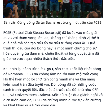
Sân vận động bóng đá tại Bucharest trong một trận của FCSB.
FCSB (Fotbal Club Steaua București) đã bước vào mùa giải
2023 với tham vọng lớn lao, không chỉ khẳng định vị thế ở
quê nhà mà còn tạo dấu ấn tại đấu trường châu Âu. Quá
trình thi đấu của đội bóng này là một minh chứng cho sự
hòa quyện giữa đam mê, chiến thuật và lòng quyết tâm đã
giúp họ vượt qua nhiều thách thức đặc biệt.
Khi nhìn lại hành trình ở
Liga I
, sân chơi khốc liệt nhất bóng
đá Romania, FCSB đã không làm người hâm mộ thất vọng.
Họ thể hiện một lối chơi tấn công mạnh mẽ và khả năng
kiểm soát trận đấu tuyệt vời. Đội bóng đã có những cuộc
cạnh tranh quyết liệt, đặc biệt là trước các đối thủ như CFR
Cluj và Universitatea Craiova. Mặc dù cuộc đua giành ngôi vô
địch luôn cam go, FCSB đã chứng minh được sự kiên cường
và khát khao qua từng vòng đấu.