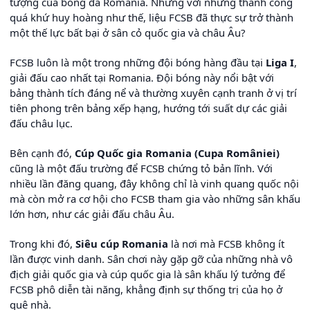
tượng của bóng đá Romania. Nhưng với những thành công
quá khứ huy hoàng như thế, liệu FCSB đã thực sự trở thành
một thế lực bất bại ở sân cỏ quốc gia và châu Âu?
FCSB luôn là một trong những đội bóng hàng đầu tại
Liga I
,
giải đấu cao nhất tại Romania. Đội bóng này nổi bật với
bảng thành tích đáng nể và thường xuyên cạnh tranh ở vị trí
tiên phong trên bảng xếp hạng, hướng tới suất dự các giải
đấu châu lục.
Bên cạnh đó,
Cúp Quốc gia Romania (Cupa României)
cũng là một đấu trường để FCSB chứng tỏ bản lĩnh. Với
nhiều lần đăng quang, đây không chỉ là vinh quang quốc nội
mà còn mở ra cơ hội cho FCSB tham gia vào những sân khấu
lớn hơn, như các giải đấu châu Âu.
Trong khi đó,
Siêu cúp Romania
là nơi mà FCSB không ít
lần được vinh danh. Sân chơi này gặp gỡ của những nhà vô
địch giải quốc gia và cúp quốc gia là sân khấu lý tưởng để
FCSB phô diễn tài năng, khẳng định sự thống trị của họ ở
quê nhà.