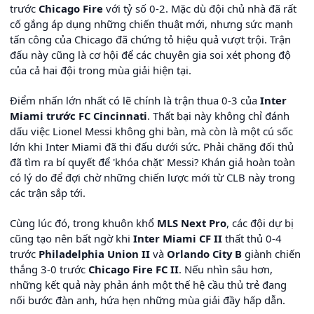
trước
Chicago Fire
với tỷ số 0-2. Mặc dù đội chủ nhà đã rất
cố gắng áp dụng những chiến thuật mới, nhưng sức mạnh
tấn công của Chicago đã chứng tỏ hiệu quả vượt trội. Trận
đấu này cũng là cơ hội để các chuyên gia soi xét phong độ
của cả hai đội trong mùa giải hiện tại.
Điểm nhấn lớn nhất có lẽ chính là trận thua 0-3 của
Inter
Miami trước FC Cincinnati
. Thất bại này không chỉ đánh
dấu việc Lionel Messi không ghi bàn, mà còn là một cú sốc
lớn khi Inter Miami đã thi đấu dưới sức. Phải chăng đối thủ
đã tìm ra bí quyết để 'khóa chặt' Messi? Khán giả hoàn toàn
có lý do để đợi chờ những chiến lược mới từ CLB này trong
các trận sắp tới.
Cùng lúc đó, trong khuôn khổ
MLS Next Pro
, các đội dự bị
cũng tạo nên bất ngờ khi
Inter Miami CF II
thất thủ 0-4
trước
Philadelphia Union II
và
Orlando City B
giành chiến
thắng 3-0 trước
Chicago Fire FC II
. Nếu nhìn sâu hơn,
những kết quả này phản ánh một thế hệ cầu thủ trẻ đang
nối bước đàn anh, hứa hẹn những mùa giải đầy hấp dẫn.