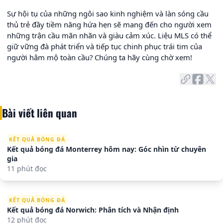
Sự hội tụ của những ngôi sao kinh nghiệm và làn sóng cầu
thủ trẻ đầy tiềm năng hứa hẹn sẽ mang đến cho người xem
những trận cầu mãn nhãn và giàu cảm xúc. Liệu MLS có thể
giữ vững đà phát triển và tiếp tục chinh phục trái tim của
người hâm mộ toàn cầu? Chúng ta hãy cùng chờ xem!
Bài viết liên quan
KẾT QUẢ BÓNG ĐÁ
Kết quả bóng đá Monterrey hôm nay: Góc nhìn từ chuyên
gia
11 phút đọc
KẾT QUẢ BÓNG ĐÁ
Kết quả bóng đá Norwich: Phân tích và Nhận định
12 phút đọc