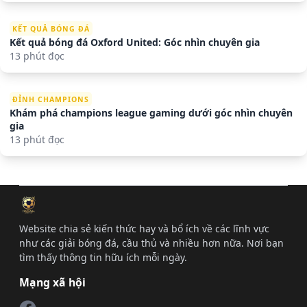
KẾT QUẢ BÓNG ĐÁ
Kết quả bóng đá Oxford United: Góc nhìn chuyên gia
13 phút đọc
ĐỈNH CHAMPIONS
Khám phá champions league gaming dưới góc nhìn chuyên
gia
13 phút đọc
Website chia sẻ kiến thức hay và bổ ích về các lĩnh vực
như các giải bóng đá, cầu thủ và nhiều hơn nữa. Nơi bạn
tìm thấy thông tin hữu ích mỗi ngày.
Mạng xã hội