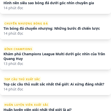
Hình nền siêu sao bóng đá dưới góc nhìn chuyên gia
14 phút đọc
CHUYỂN NHƯỢNG BÓNG ĐÁ
Tin bóng đá chuyển nhượng: Những bước đi chiến lược
14 phút đọc
ĐỈNH CHAMPIONS
Khám phá Champions League Multi dưới góc nhìn của Trần
Quang Huy
13 phút đọc
TOP CẦU THỦ XUẤT SẮC
Top các cầu thủ xuất sắc nhất thế giới: Ai xứng đáng nhất?
14 phút đọc
HUẤN LUYỆN VIÊN XUẤT SẮC
Huấn luyện viên giỏi nhất thế giới là ai?