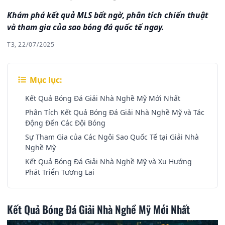
Khám phá kết quả MLS bất ngờ, phân tích chiến thuật
và tham gia của sao bóng đá quốc tế ngay.
T3, 22/07/2025
Mục lục:
Kết Quả Bóng Đá Giải Nhà Nghề Mỹ Mới Nhất
Phân Tích Kết Quả Bóng Đá Giải Nhà Nghề Mỹ và Tác
Động Đến Các Đội Bóng
Sự Tham Gia của Các Ngôi Sao Quốc Tế tại Giải Nhà
Nghề Mỹ
Kết Quả Bóng Đá Giải Nhà Nghề Mỹ và Xu Hướng
Phát Triển Tương Lai
Kết Quả Bóng Đá Giải Nhà Nghề Mỹ Mới Nhất