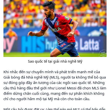
Sao quốc tế tại giải nhà nghề Mỹ
Khi nhắc đến sự chuyển mình và phát triển mạnh mẽ của
Giải bóng đá Nhà nghề Mỹ (MLS), người ta không thể bỏ qua
sự đóng góp đầy ấn tượng của các ngôi sao quốc tế. Những
cầu thủ hàng đầu thế giới như Lionel Messi đã chọn MLS làm
điểm dừng chân cuối cùng, mang đến sự phấn khích không
chỉ cho người hâm mộ tại Mỹ mà còn cho toàn cầu.
Một câu hỏi được đặt ra:
Làm thế nào mà MLS có thể hấp dẫn