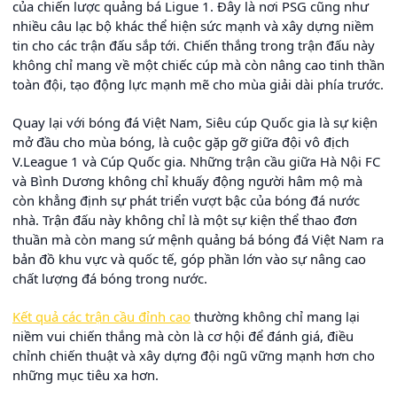
của chiến lược quảng bá Ligue 1. Đây là nơi PSG cũng như
nhiều câu lạc bộ khác thể hiện sức mạnh và xây dựng niềm
tin cho các trận đấu sắp tới. Chiến thắng trong trận đấu này
không chỉ mang về một chiếc cúp mà còn nâng cao tinh thần
toàn đội, tạo động lực mạnh mẽ cho mùa giải dài phía trước.
Quay lại với bóng đá Việt Nam, Siêu cúp Quốc gia là sự kiện
mở đầu cho mùa bóng, là cuộc gặp gỡ giữa đội vô địch
V.League 1 và Cúp Quốc gia. Những trận cầu giữa Hà Nội FC
và Bình Dương không chỉ khuấy động người hâm mộ mà
còn khẳng định sự phát triển vượt bậc của bóng đá nước
nhà. Trận đấu này không chỉ là một sự kiện thể thao đơn
thuần mà còn mang sứ mệnh quảng bá bóng đá Việt Nam ra
bản đồ khu vực và quốc tế, góp phần lớn vào sự nâng cao
chất lượng đá bóng trong nước.
Kết quả các trận cầu đỉnh cao
thường không chỉ mang lại
niềm vui chiến thắng mà còn là cơ hội để đánh giá, điều
chỉnh chiến thuật và xây dựng đội ngũ vững mạnh hơn cho
những mục tiêu xa hơn.