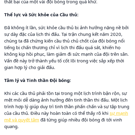
thất bại của một vài đội bóng trong quá khứ.
Thể lực và Sức khỏe của Cầu thủ:
Đã không ít lần, sức khỏe cầu thủ bị ảnh hưởng nặng nề bởi
sự dày đặc của lịch thi đấu. Tại trận chung kết năm 2020,
chúng ta đã chứng kiến cầu thủ chủ chốt của đội bóng nổi
tiếng bị chấn thương chỉ vì lịch thi đấu quá sát, khiến họ
không kịp hồi phục, làm giảm đi sức mạnh của đội trên sân.
Vấn đề này trở thành yếu tố cốt lõi trong việc sắp xếp thời
gian hợp lý cho giải đấu.
Tâm lý và Tinh thần Đội bóng:
Khi các cầu thủ phải tồn tại trong một lịch trình bận rộn, sự
mệt mỏi dễ dàng ảnh hưởng đến tinh thần thi đấu. Một lịch
trình hợp lý giúp duy trì tinh thần phấn chấn và sự tập trung
của cầu thủ. Điều này hoàn toàn có thể thấy rõ khi
sự mạnh
mẽ và quyết tâm
đã từng giúp nhiều đội bóng đi tới vinh
quang.