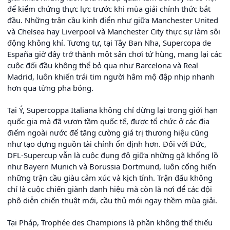
để kiểm chứng thực lực trước khi mùa giải chính thức bắt
đầu. Những trận cầu kinh điển như giữa Manchester United
và Chelsea hay Liverpool và Manchester City thực sự làm sôi
động không khí. Tương tự, tại Tây Ban Nha, Supercopa de
España giờ đây trở thành một sân chơi tứ hùng, mang lại các
cuộc đối đầu không thể bỏ qua như Barcelona và Real
Madrid, luôn khiến trái tim người hâm mộ đập nhịp nhanh
hơn qua từng pha bóng.
Tại Ý, Supercoppa Italiana không chỉ dừng lại trong giới hạn
quốc gia mà đã vươn tầm quốc tế, được tổ chức ở các địa
điểm ngoài nước để tăng cường giá trị thương hiệu cũng
như tạo dựng nguồn tài chính ổn định hơn. Đối với Đức,
DFL-Supercup vẫn là cuộc đụng độ giữa những gã khổng lồ
như Bayern Munich và Borussia Dortmund, luôn cống hiến
những trận cầu giàu cảm xúc và kịch tính. Trận đấu không
chỉ là cuộc chiến giành danh hiệu mà còn là nơi để các đội
phô diễn chiến thuật mới, cầu thủ mới ngay thềm mùa giải.
Tại Pháp, Trophée des Champions là phần không thể thiếu