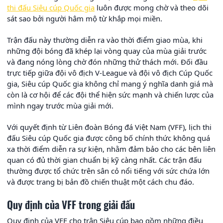
thi đấu Siêu cúp Quốc gia
luôn được mong chờ và theo dõi
sát sao bởi người hâm mộ từ khắp mọi miền.
Trận đấu này thường diễn ra vào thời điểm giao mùa, khi
những đội bóng đã khép lại vòng quay của mùa giải trước
và đang nóng lòng chờ đón những thử thách mới. Đối đầu
trực tiếp giữa đội vô địch V-League và đội vô địch Cúp Quốc
gia, Siêu cúp Quốc gia không chỉ mang ý nghĩa danh giá mà
còn là cơ hội để các đội thể hiện sức mạnh và chiến lược của
mình ngay trước mùa giải mới.
Với quyết định từ Liên đoàn Bóng đá Việt Nam (VFF), lịch thi
đấu Siêu cúp Quốc gia được công bố chính thức không quá
xa thời điểm diễn ra sự kiện, nhằm đảm bảo cho các bên liên
quan có đủ thời gian chuẩn bị kỹ càng nhất. Các trận đấu
thường được tổ chức trên sân cỏ nổi tiếng với sức chứa lớn
và được trang bị bản đồ chiến thuật một cách chu đáo.
Quy định của VFF trong giải đấu
Quy định của VFF cho trận Siêu cúp bao gồm những điều