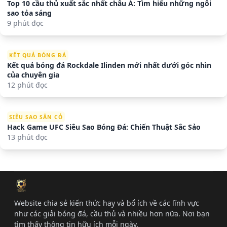
Top 10 cầu thủ xuất sắc nhất châu Á: Tìm hiểu những ngôi
sao tỏa sáng
9 phút đọc
KẾT QUẢ BÓNG ĐÁ
Kết quả bóng đá Rockdale Ilinden mới nhất dưới góc nhìn
của chuyên gia
12 phút đọc
SIÊU SAO SÂN CỎ
Hack Game UFC Siêu Sao Bóng Đá: Chiến Thuật Sắc Sảo
13 phút đọc
Website chia sẻ kiến thức hay và bổ ích về các lĩnh vực
như các giải bóng đá, cầu thủ và nhiều hơn nữa. Nơi bạn
tìm thấy thông tin hữu ích mỗi ngày.