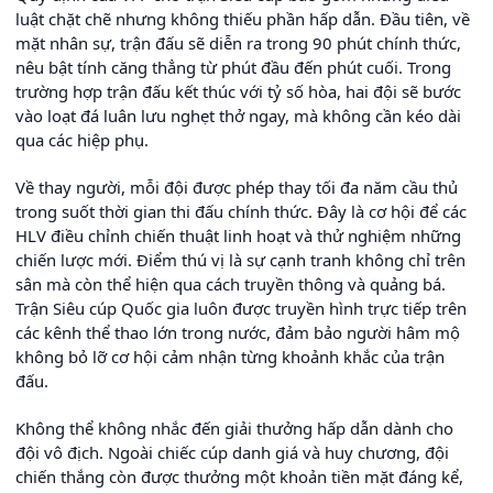
luật chặt chẽ nhưng không thiếu phần hấp dẫn. Đầu tiên, về
mặt nhân sự, trận đấu sẽ diễn ra trong 90 phút chính thức,
nêu bật tính căng thẳng từ phút đầu đến phút cuối. Trong
trường hợp trận đấu kết thúc với tỷ số hòa, hai đội sẽ bước
vào loạt đá luân lưu nghẹt thở ngay, mà không cần kéo dài
qua các hiệp phụ.
Về thay người, mỗi đội được phép thay tối đa năm cầu thủ
trong suốt thời gian thi đấu chính thức. Đây là cơ hội để các
HLV điều chỉnh chiến thuật linh hoạt và thử nghiệm những
chiến lược mới. Điểm thú vị là sự cạnh tranh không chỉ trên
sân mà còn thể hiện qua cách truyền thông và quảng bá.
Trận Siêu cúp Quốc gia luôn được truyền hình trực tiếp trên
các kênh thể thao lớn trong nước, đảm bảo người hâm mộ
không bỏ lỡ cơ hội cảm nhận từng khoảnh khắc của trận
đấu.
Không thể không nhắc đến giải thưởng hấp dẫn dành cho
đội vô địch. Ngoài chiếc cúp danh giá và huy chương, đội
chiến thắng còn được thưởng một khoản tiền mặt đáng kể,