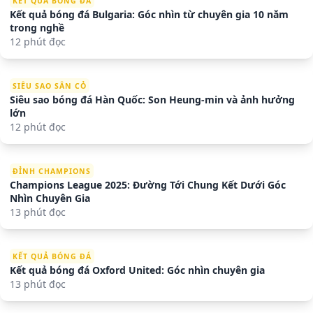
KẾT QUẢ BÓNG ĐÁ
Kết quả bóng đá Bulgaria: Góc nhìn từ chuyên gia 10 năm
trong nghề
12 phút đọc
SIÊU SAO SÂN CỎ
Siêu sao bóng đá Hàn Quốc: Son Heung-min và ảnh hưởng
lớn
12 phút đọc
ĐỈNH CHAMPIONS
Champions League 2025: Đường Tới Chung Kết Dưới Góc
Nhìn Chuyên Gia
13 phút đọc
KẾT QUẢ BÓNG ĐÁ
Kết quả bóng đá Oxford United: Góc nhìn chuyên gia
13 phút đọc