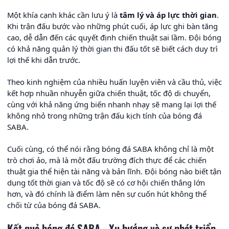
Một khía cạnh khác cần lưu ý là
tâm lý và áp lực thời gian
.
Khi trận đấu bước vào những phút cuối, áp lực ghi bàn tăng
cao, dễ dẫn đến các quyết định chiến thuật sai lầm. Đội bóng
có khả năng quản lý thời gian thi đấu tốt sẽ biết cách duy trì
lợi thế khi dẫn trước.
Theo kinh nghiệm của nhiều huấn luyện viên và cầu thủ, việc
kết hợp nhuần nhuyễn giữa chiến thuật, tốc độ di chuyển,
cùng với khả năng ứng biến nhanh nhạy sẽ mang lại lợi thế
không nhỏ trong những trận đấu kịch tính của bóng đá
SABA.
Cuối cùng, có thể nói rằng bóng đá SABA không chỉ là một
trò chơi ảo, mà là một đấu trường đích thực để các chiến
thuật gia thể hiện tài năng và bản lĩnh. Đội bóng nào biết tận
dụng tốt thời gian và tốc độ sẽ có cơ hội chiến thắng lớn
hơn, và đó chính là điểm làm nên sự cuốn hút không thể
chối từ của bóng đá SABA.
Kết quả bóng đá SABA - Xu hướng và sự phát triển