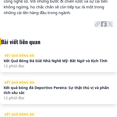
công nghệ số. Với những bước đi chiến lược và sự cải tiến
không ngừng, họ chắc chắn sẽ còn tiếp tục là một trong
những cái tên hàng đầu trong ngành.
Bài viết liên quan
KẾT QUẢ BÓNG ĐÁ
Kết Quả Bóng Đá Giải Nhà Nghề Mỹ: Bất Ngờ và Kịch Tính
12 phút đọc
KẾT QUẢ BÓNG ĐÁ
Kết quả bóng đá Deportivo Pereira: Sự thật thú vị và phân
tích sâu sắc
12 phút đọc
KẾT QUẢ BÓNG ĐÁ