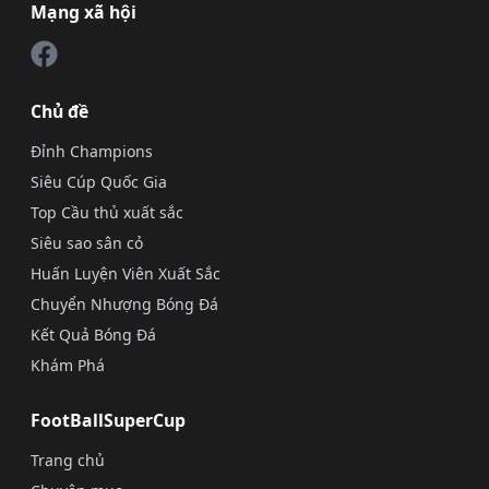
Mạng xã hội
Chủ đề
Đỉnh Champions
Siêu Cúp Quốc Gia
Top Cầu thủ xuất sắc
Siêu sao sân cỏ
Huấn Luyện Viên Xuất Sắc
Chuyển Nhượng Bóng Đá
Kết Quả Bóng Đá
Khám Phá
FootBallSuperCup
Trang chủ