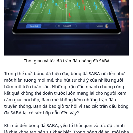
Thời gian và tốc độ trận đấu bóng đá SABA
Trong thế giới bóng đá hiện đại, bóng đá SABA nổi lên như
một hiện tượng mới mẻ, thu hút sự chú ý của nhiều người
hâm mộ trên toàn cầu. Những trận đấu nhanh chóng cùng
kết quả không thể đoán trước luôn mang lại cho người xem
cảm giác hồi hộp, đam mê không kém những trận đấu
truyền thống. Bạn đã bao giờ tự hỏi vì sao các trận đấu bóng
đá SABA lại có sức hấp dẫn đến vậy?
Khi nói đến bóng đá SABA, yếu tố thời gian và tốc độ chính
là chìa khóa tạo nên sự khác biệt. Trong bóng đá ảo, mỗi pha