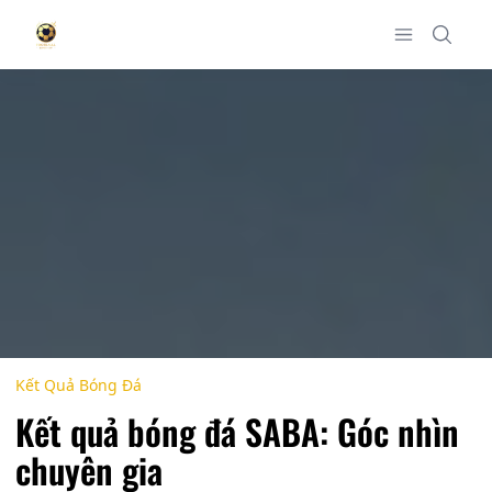
Kết Quả Bóng Đá
Kết quả bóng đá SABA: Góc nhìn
chuyên gia