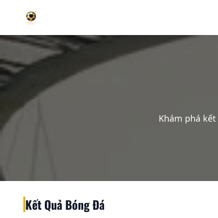
Khám phá kết 
Kết Quả Bóng Đá