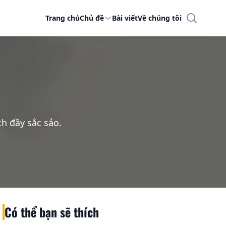
Trang chủ
Chủ đề
Bài viết
Về chúng tôi
h đầy sắc sảo.
Có thể bạn sẽ thích