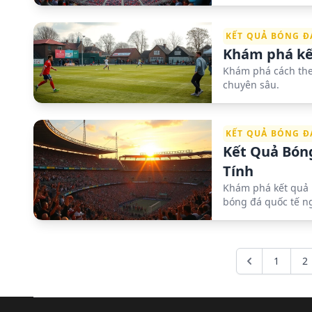
KẾT QUẢ BÓNG Đ
Khám phá kế
Khám phá cách the
chuyên sâu.
KẾT QUẢ BÓNG Đ
Kết Quả Bóng
Tính
Khám phá kết quả M
bóng đá quốc tế n
1
2