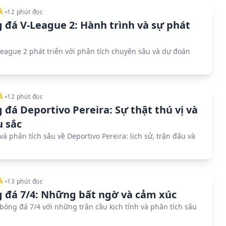
Á
12 phút đọc
 đá V-League 2: Hành trình và sự phát
eague 2 phát triển với phân tích chuyên sâu và dự đoán
Á
12 phút đọc
 đá Deportivo Pereira: Sự thật thú vị và
u sắc
à phân tích sâu về Deportivo Pereira: lịch sử, trận đấu và
Á
13 phút đọc
 đá 7/4: Những bất ngờ và cảm xúc
óng đá 7/4 với những trận cầu kịch tính và phân tích sâu