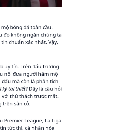
m mộ bóng đá toàn cầu.
iều đó không ngăn chúng ta
tin chuẩn xác nhất. Vậy,
b uy tín. Trên đấu trường
cầu nối đưa người hâm mộ
n đấu mà còn là phân tích
kỳ tái thiết
? Đây là câu hỏi
với thử thách trước mắt.
 trên sân cỏ.
ư Premier League, La Liga
n tức thì, cá nhân hóa