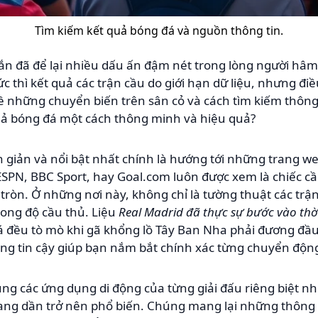
Tìm kiếm kết quả bóng đá và nguồn thông tin.
ắn đã để lại nhiều dấu ấn đậm nét trong lòng người hâ
c thì kết quả các trận cầu do giới hạn dữ liệu, nhưng đ
ề những chuyển biến trên sân cỏ và cách tìm kiếm thông 
quả bóng đá một cách thông minh và hiệu quả?
giản và nổi bật nhất chính là hướng tới những trang we
 ESPN, BBC Sport, hay Goal.com luôn được xem là chiếc 
 tròn. Ở những nơi này, không chỉ là tường thuật các trậ
hong độ cầu thủ. Liệu
Real Madrid đã thực sự bước vào thời 
 đều tò mò khi gã khổng lồ Tây Ban Nha phải đương đầu 
ng tin cậy giúp bạn nắm bắt chính xác từng chuyển động
g các ứng dụng di động của từng giải đấu riêng biệt nh
g dần trở nên phổ biến. Chúng mang lại những thông ti