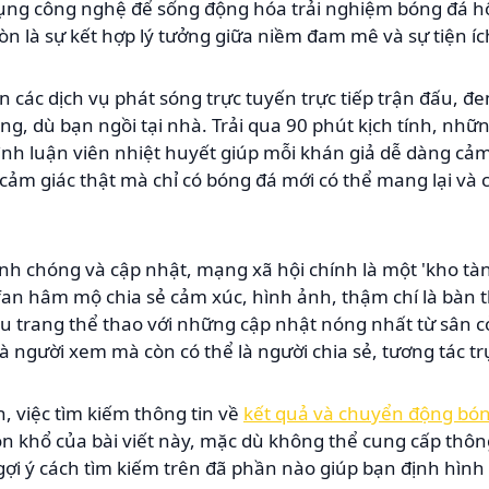
ụng công nghệ để sống động hóa trải nghiệm bóng đá hô
n là sự kết hợp lý tưởng giữa niềm đam mê và sự tiện íc
các dịch vụ phát sóng trực tuyến trực tiếp trận đấu, đ
ng, dù bạn ngồi tại nhà. Trải qua 90 phút kịch tính, nh
ình luận viên nhiệt huyết giúp mỗi khán giả dễ dàng cả
hứ cảm giác thật mà chỉ có bóng đá mới có thể mang lại v
h chóng và cập nhật, mạng xã hội chính là một 'kho tàng
 fan hâm mộ chia sẻ cảm xúc, hình ảnh, thậm chí là bàn
ều trang thể thao với những cập nhật nóng nhất từ sân 
 người xem mà còn có thể là người chia sẻ, tương tác trự
, việc tìm kiếm thông tin về
kết quả và chuyển động bó
 khổ của bài viết này, mặc dù không thể cung cấp thông
ợi ý cách tìm kiếm trên đã phần nào giúp bạn định hình