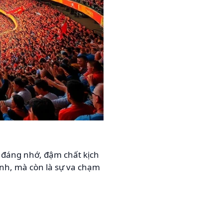
 đáng nhớ, đậm chất kịch
ạnh, mà còn là sự va chạm