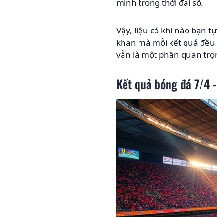
minh trong thời đại số.
Vậy, liệu có khi nào bạn t
khan mà mỗi kết quả đều 
vẫn là một phần quan trọn
Kết quả bóng đá 7/4 