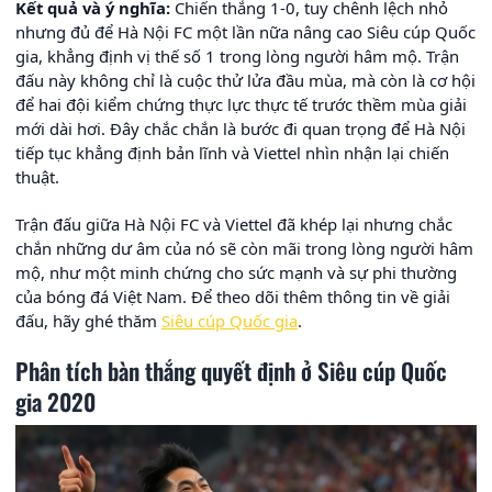
Kết quả và ý nghĩa:
Chiến thắng 1-0, tuy chênh lệch nhỏ
nhưng đủ để Hà Nội FC một lần nữa nâng cao Siêu cúp Quốc
gia, khẳng định vị thế số 1 trong lòng người hâm mộ. Trận
đấu này không chỉ là cuộc thử lửa đầu mùa, mà còn là cơ hội
để hai đội kiểm chứng thực lực thực tế trước thềm mùa giải
mới dài hơi. Đây chắc chắn là bước đi quan trọng để Hà Nội
tiếp tục khẳng định bản lĩnh và Viettel nhìn nhận lại chiến
thuật.
Trận đấu giữa Hà Nội FC và Viettel đã khép lại nhưng chắc
chắn những dư âm của nó sẽ còn mãi trong lòng người hâm
mộ, như một minh chứng cho sức mạnh và sự phi thường
của bóng đá Việt Nam. Để theo dõi thêm thông tin về giải
đấu, hãy ghé thăm
Siêu cúp Quốc gia
.
Phân tích bàn thắng quyết định ở Siêu cúp Quốc
gia 2020