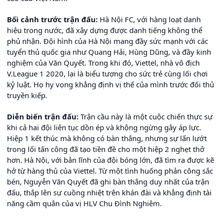
Bối cảnh trước trận đấu:
Hà Nội FC, với hàng loạt danh
hiệu trong nước, đã xây dựng được danh tiếng không thể
phủ nhận. Đội hình của Hà Nội mang đầy sức mạnh với các
tuyển thủ quốc gia như Quang Hải, Hùng Dũng, và đầy kinh
nghiệm của Văn Quyết. Trong khi đó, Viettel, nhà vô địch
V.League 1 2020, lại là biểu tượng cho sức trẻ cùng lối chơi
kỷ luật. Họ hy vọng khẳng định vị thế của mình trước đối thủ
truyền kiếp.
Diễn biến trận đấu:
Trận cầu này là một cuộc chiến thực sự
khi cả hai đội liên tục dồn ép và không ngừng gây áp lực.
Hiệp 1 kết thúc mà không có bàn thắng, nhưng sự lấn lướt
trong lối tấn công đã tạo tiền đề cho một hiệp 2 nghẹt thở
hơn. Hà Nội, với bản lĩnh của đội bóng lớn, đã tìm ra được kẽ
hở từ hàng thủ của Viettel. Từ một tình huống phản công sắc
bén, Nguyễn Văn Quyết đã ghi bàn thắng duy nhất của trận
đấu, thắp lên sự cuồng nhiệt trên khán đài và khẳng định tài
năng cầm quân của vị HLV Chu Đình Nghiêm.