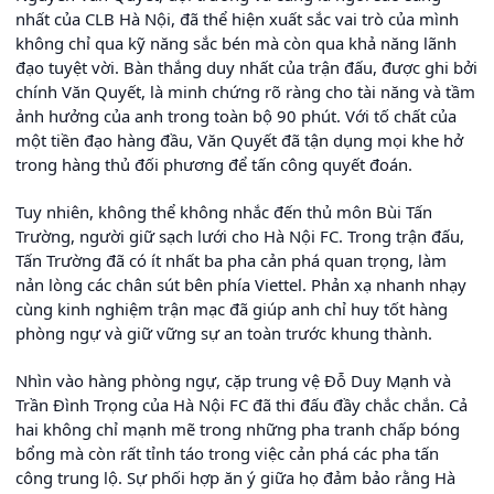
nhất của CLB Hà Nội, đã thể hiện xuất sắc vai trò của mình
không chỉ qua kỹ năng sắc bén mà còn qua khả năng lãnh
đạo tuyệt vời. Bàn thắng duy nhất của trận đấu, được ghi bởi
chính Văn Quyết, là minh chứng rõ ràng cho tài năng và tầm
ảnh hưởng của anh trong toàn bộ 90 phút. Với tố chất của
một tiền đạo hàng đầu, Văn Quyết đã tận dụng mọi khe hở
trong hàng thủ đối phương để tấn công quyết đoán.
Tuy nhiên, không thể không nhắc đến thủ môn Bùi Tấn
Trường, người giữ sạch lưới cho Hà Nội FC. Trong trận đấu,
Tấn Trường đã có ít nhất ba pha cản phá quan trọng, làm
nản lòng các chân sút bên phía Viettel. Phản xạ nhanh nhạy
cùng kinh nghiệm trận mạc đã giúp anh chỉ huy tốt hàng
phòng ngự và giữ vững sự an toàn trước khung thành.
Nhìn vào hàng phòng ngự, cặp trung vệ Đỗ Duy Mạnh và
Trần Đình Trọng của Hà Nội FC đã thi đấu đầy chắc chắn. Cả
hai không chỉ mạnh mẽ trong những pha tranh chấp bóng
bổng mà còn rất tỉnh táo trong việc cản phá các pha tấn
công trung lộ. Sự phối hợp ăn ý giữa họ đảm bảo rằng Hà