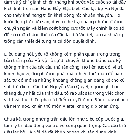
tâm và ý chí giành chiến thắng khi bước vào cuộc so tài đầy
kịch tính trên sân Hàng Đẫy. Đặc biệt, Câu lạc bộ Hà Nội đã
cho thấy khả năng triển khai bóng rất nhuần nhuyễn. Họ
khởi động từ giữa sân, duy trì thế trận bằng những đường
chuyền ngắn và kiểm soát bóng cực tốt. Đây chính là cơ sở
để kéo giãn hàng thủ của Câu lạc bộ Viettel, tạo ra khoảng
trống cần thiết để tung ra cú đòn quyết định.
Điều đáng nói, yếu tố không kém phần quan trọng trong
bàn thắng của Hà Nội là sự di chuyển không bóng cực kỳ
thông minh của các cầu thủ tấn công. Họ liên tục đổi vị trí,
khiến hậu vệ đối phương phải mất nhiều thời gian để bám
sát, từ đó mở ra những khoảng không gian đáng kể cho cú
sút dứt điểm. Cầu thủ Nguyễn Văn Quyết, người ghi bàn
thắng duy nhất của trận đấu, tỏ ra xuất sắc trong việc chọn
vị trí và thực hiện pha dứt điểm quyết định. Bóng bay nhanh
và hiểm hóc, khiến thủ môn Viettel không kịp phản ứng.
Chưa kể, trong những trận đấu lớn như Siêu cúp Quốc gia,
tâm lý thi đấu đóng vai trò vô cùng quan trọng. Các cầu thủ
Câu lạc bộ Hà Nội đã rất khôn ngoan khi tận dụng kinh