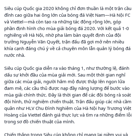
Siêu cúp Quốc gia 2020 không chỉ đơn thuần là một trận cầu
đỉnh cao giữa hai ông lớn của bóng đá Việt Nam—Hà Nội FC
và Viettel—mà còn tạo ra những tác động rộng lớn, góp
phần định hình cho mùa giải bóng đá 2020. Với kết quả 1-0
nghiêng về Hà Nội, nhờ pha làm bàn quyết định của đội
trưởng Nguyễn Văn Quyết, trận đấu đã gợi mở nên nhiều
khía cạnh đáng chú ý về cả chuyên môn lẫn quản lý bóng đá
nước nhà.
Siêu cúp Quốc gia diễn ra vào tháng 1, như thường lệ, đánh
dấu sự khởi đầu của mùa giải mới. Sau một thời gian nghỉ
giữa các mùa giải, người hâm mộ được thắp lên ngọn lửa
đam mê, các cầu thủ được nạp đầy năng lượng để bước vào
mùa giải chính thức. Đây là thời gian để các đội bóng rà soát
đội hình, thử nghiệm chiến thuật. Trận đấu giúp các nhà cầm
quân như HLV Chu Đình Nghiêm của Hà Nội hay Trương Việt
Hoàng của Viettel đánh giá thực lực và tìm ra những điểm lỗi
trong sơ đồ chiến thuật của mình.
Chiến thắng trong Siêu cúp không chỉ mang lại niềm vui và