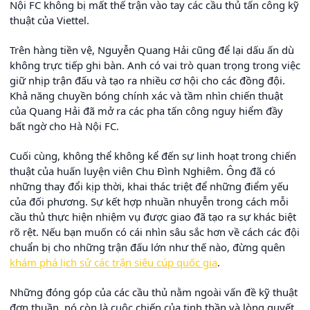
Nội FC không bị mất thế trận vào tay các cầu thủ tấn công kỹ
thuật của Viettel.
Trên hàng tiền vệ, Nguyễn Quang Hải cũng để lại dấu ấn dù
không trực tiếp ghi bàn. Anh có vai trò quan trọng trong việc
giữ nhịp trận đấu và tạo ra nhiều cơ hội cho các đồng đội.
Khả năng chuyền bóng chính xác và tầm nhìn chiến thuật
của Quang Hải đã mở ra các pha tấn công nguy hiểm đầy
bất ngờ cho Hà Nội FC.
Cuối cùng, không thể không kể đến sự linh hoạt trong chiến
thuật của huấn luyện viên Chu Đình Nghiêm. Ông đã có
những thay đổi kịp thời, khai thác triệt để những điểm yếu
của đối phương. Sự kết hợp nhuần nhuyễn trong cách mỗi
cầu thủ thực hiện nhiệm vụ được giao đã tạo ra sự khác biệt
rõ rệt. Nếu bạn muốn có cái nhìn sâu sắc hơn về cách các đội
chuẩn bị cho những trận đấu lớn như thế nào, đừng quên
khám phá lịch sử các trận siêu cúp quốc gia
.
Những đóng góp của các cầu thủ nằm ngoài vấn đề kỹ thuật
đơn thuần, nó còn là cuộc chiến của tinh thần và lòng quyết