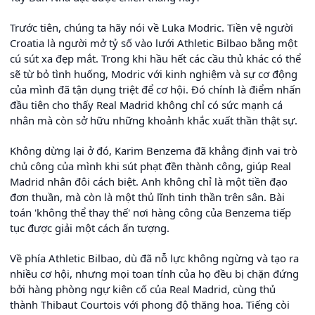
Trước tiên, chúng ta hãy nói về Luka Modric. Tiền vệ người
Croatia là người mở tỷ số vào lưới Athletic Bilbao bằng một
cú sút xa đẹp mắt. Trong khi hầu hết các cầu thủ khác có thể
sẽ từ bỏ tình huống, Modric với kinh nghiệm và sự cơ động
của mình đã tận dụng triệt để cơ hội. Đó chính là điểm nhấn
đầu tiên cho thấy Real Madrid không chỉ có sức mạnh cá
nhân mà còn sở hữu những khoảnh khắc xuất thần thật sự.
Không dừng lại ở đó, Karim Benzema đã khẳng định vai trò
chủ công của mình khi sút phạt đền thành công, giúp Real
Madrid nhân đôi cách biệt. Anh không chỉ là một tiền đạo
đơn thuần, mà còn là một thủ lĩnh tinh thần trên sân. Bài
toán 'không thể thay thế' nơi hàng công của Benzema tiếp
tục được giải một cách ấn tượng.
Về phía Athletic Bilbao, dù đã nỗ lực không ngừng và tạo ra
nhiều cơ hội, nhưng mọi toan tính của họ đều bị chặn đứng
bởi hàng phòng ngự kiên cố của Real Madrid, cùng thủ
thành Thibaut Courtois với phong độ thăng hoa. Tiếng còi