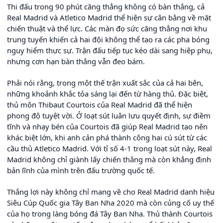
Thi đấu trong 90 phút căng thẳng không có bàn thắng, cả
Real Madrid và Atletico Madrid thể hiện sự cân bằng về mặt
chiến thuật và thể lực. Các màn đọ sức căng thẳng nơi khu
trung tuyến khiến cả hai đội không thể tạo ra các pha bóng
nguy hiểm thực sự. Trận đấu tiếp tục kéo dài sang hiệp phụ,
nhưng cơn hạn bàn thắng vẫn đeo bám.
Phải nói rằng, trong một thế trận xuất sắc của cả hai bên,
những khoảnh khắc tỏa sáng lại đến từ hàng thủ. Đặc biệt,
thủ môn Thibaut Courtois của Real Madrid đã thể hiện
phong độ tuyệt vời. Ở loạt sút luân lưu quyết định, sự điềm
tĩnh và nhạy bén của Courtois đã giúp Real Madrid tạo nên
khác biệt lớn, khi anh cản phá thành công hai cú sút từ các
cầu thủ Atletico Madrid. Với tỉ số 4-1 trong loạt sút này, Real
Madrid không chỉ giành lấy chiến thắng mà còn khẳng định
bản lĩnh của mình trên đấu trường quốc tế.
Thắng lợi này không chỉ mang về cho Real Madrid danh hiệu
Siêu Cúp Quốc gia Tây Ban Nha 2020 mà còn củng cố uy thế
của họ trong làng bóng đá Tây Ban Nha. Thủ thành Courtois