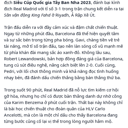
địch
Siêu Cúp Quốc gia Tây Ban Nha 2023
, đánh bại kình
địch Real Madrid với tỉ số 3-1 trong trận chung kết diễn ra tại
Sân vận động King Fahd
ở Riyadh, Ả Rập Xê Út.
Trận đấu diễn ra với đầy cảm xúc và đậm chất chiến thuật.
Ngay từ những phút đầu, Barcelona đã thể hiện quyết tâm
và sự sắc bén trong từng pha bóng. Gavi, chàng tiền vệ trẻ
tài năng, mở tỉ số trận đấu, tạo nên làn sóng cổ vũ mạnh mẽ
từ phía khán đài mang sắc áo xanh-đỏ. Không lâu sau,
Robert Lewandowski, bản hợp đồng đáng giá của Barcelona,
tung cú sút điệu nghệ, nâng cách biệt lên 2-0. Cuối cùng,
Pedri, với lối chơi thông minh và khả năng đọc tình huống
nhạy bén, đã đánh dấu chiến thắng bằng bàn thắng thứ ba.
Trong suốt 90 phút, Real Madrid đã nỗ lực tìm kiếm cơ hội
gỡ hòa, nhưng họ chỉ có được bàn thắng danh dự nhờ công
của Karim Benzema ở phút cuối trận. Thất bại này không chỉ
là bài học chiến thuật cho đoàn quân của HLV Carlo
Ancelotti, mà còn là một chỉ dấu cho thấy Barcelona đang
từng bước củng cố lại vị thế trong lòng người hâm mộ.