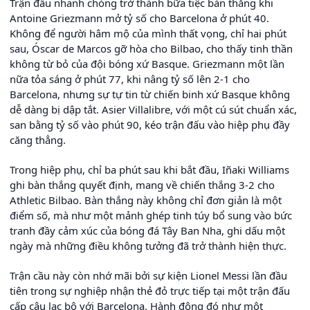
Trận đấu nhanh chóng trở thành bữa tiệc bàn thắng khi
Antoine Griezmann mở tỷ số cho Barcelona ở phút 40.
Không để người hâm mộ của mình thất vọng, chỉ hai phút
sau, Óscar de Marcos gỡ hòa cho Bilbao, cho thấy tinh thần
không từ bỏ của đội bóng xứ Basque. Griezmann một lần
nữa tỏa sáng ở phút 77, khi nâng tỷ số lên 2-1 cho
Barcelona, nhưng sự tự tin từ chiến binh xứ Basque không
dễ dàng bị dập tắt. Asier Villalibre, với một cú sút chuẩn xác,
san bằng tỷ số vào phút 90, kéo trận đấu vào hiệp phụ đầy
căng thẳng.
Trong hiệp phụ, chỉ ba phút sau khi bắt đầu, Iñaki Williams
ghi bàn thắng quyết định, mang về chiến thắng 3-2 cho
Athletic Bilbao. Bàn thắng này không chỉ đơn giản là một
điểm số, mà như một mảnh ghép tinh túy bổ sung vào bức
tranh đầy cảm xúc của bóng đá Tây Ban Nha, ghi dấu một
ngày mà những điều không tưởng đã trở thành hiện thực.
Trận cầu này còn nhớ mãi bởi sự kiện Lionel Messi lần đầu
tiên trong sự nghiệp nhận thẻ đỏ trực tiếp tại một trận đấu
cấp câu lạc bộ với Barcelona. Hành động đó như một