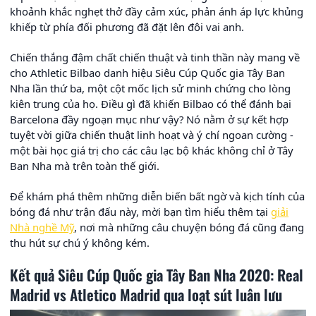
khoảnh khắc nghẹt thở đầy cảm xúc, phản ánh áp lực khủng
khiếp từ phía đối phương đã đặt lên đôi vai anh.
Chiến thắng đậm chất chiến thuật và tinh thần này mang về
cho Athletic Bilbao danh hiệu Siêu Cúp Quốc gia Tây Ban
Nha lần thứ ba, một cột mốc lịch sử minh chứng cho lòng
kiên trung của họ. Điều gì đã khiến Bilbao có thể đánh bại
Barcelona đầy ngoạn mục như vậy? Nó nằm ở sự kết hợp
tuyệt vời giữa chiến thuật linh hoạt và ý chí ngoan cường -
một bài học giá trị cho các câu lạc bộ khác không chỉ ở Tây
Ban Nha mà trên toàn thế giới.
Để khám phá thêm những diễn biến bất ngờ và kịch tính của
bóng đá như trận đấu này, mời bạn tìm hiểu thêm tại
giải
Nhà nghề Mỹ
, nơi mà những câu chuyện bóng đá cũng đang
thu hút sự chú ý không kém.
Kết quả Siêu Cúp Quốc gia Tây Ban Nha 2020: Real
Madrid vs Atletico Madrid qua loạt sút luân lưu