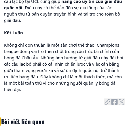
câu lạc bộ tại UCL cũng giúp
nâng cao uy tín của giải đấu
quốc nội
. Điều này có thể dẫn đến sự gia tăng của các
nguồn thu từ bản quyền truyền hình và tài trợ cho toàn bộ
giải đấu.
Kết Luận
Không chỉ đơn thuần là một sân chơi thể thao, Champions
League đóng vai trò then chốt trong cấu trúc tài chính của
bóng đá Châu Âu. Những ảnh hưởng từ giải đấu này đòi hỏi
các câu lạc bộ phải có cái nhìn chiến lược và việc cân bằng
giữa tham vọng vươn xa và sự ổn định quốc nội trở thành
ưu tiên hàng đầu. Đây không chỉ là một thách thức, mà còn
là một bài toán thú vị cho những người quản lý bóng đá
hiện đại.
Bài viết liên quan