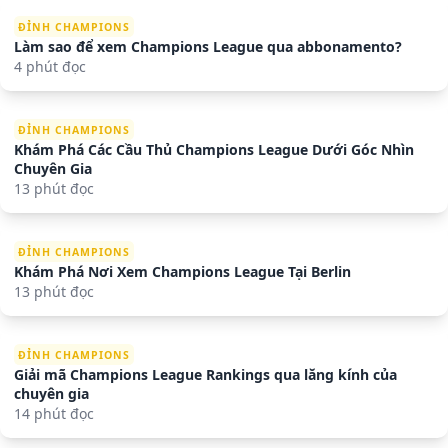
ĐỈNH CHAMPIONS
Làm sao để xem Champions League qua abbonamento?
4 phút đọc
ĐỈNH CHAMPIONS
Khám Phá Các Cầu Thủ Champions League Dưới Góc Nhìn
Chuyên Gia
13 phút đọc
ĐỈNH CHAMPIONS
Khám Phá Nơi Xem Champions League Tại Berlin
13 phút đọc
ĐỈNH CHAMPIONS
Giải mã Champions League Rankings qua lăng kính của
chuyên gia
14 phút đọc