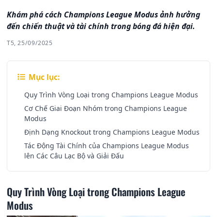
Khám phá cách Champions League Modus ảnh hưởng
đến chiến thuật và tài chính trong bóng đá hiện đại.
T5, 25/09/2025
Mục lục:
Quy Trình Vòng Loại trong Champions League Modus
Cơ Chế Giai Đoạn Nhóm trong Champions League
Modus
Định Dạng Knockout trong Champions League Modus
Tác Động Tài Chính của Champions League Modus
lên Các Câu Lạc Bộ và Giải Đấu
Quy Trình Vòng Loại trong Champions League
Modus