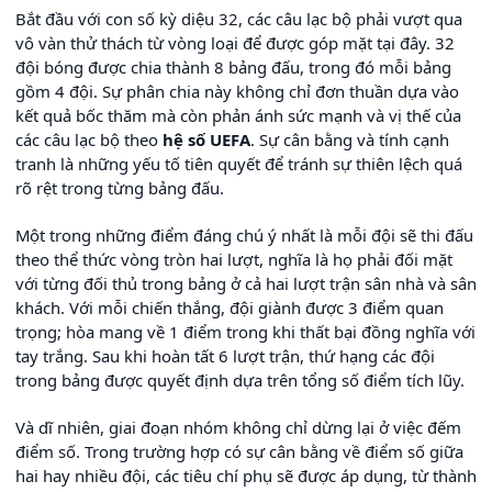
Bắt đầu với con số kỳ diệu 32, các câu lạc bộ phải vượt qua
vô vàn thử thách từ vòng loại để được góp mặt tại đây. 32
đội bóng được chia thành 8 bảng đấu, trong đó mỗi bảng
gồm 4 đội. Sự phân chia này không chỉ đơn thuần dựa vào
kết quả bốc thăm mà còn phản ánh sức mạnh và vị thế của
các câu lạc bộ theo
hệ số UEFA
. Sự cân bằng và tính cạnh
tranh là những yếu tố tiên quyết để tránh sự thiên lệch quá
rõ rệt trong từng bảng đấu.
Một trong những điểm đáng chú ý nhất là mỗi đội sẽ thi đấu
theo thể thức vòng tròn hai lượt, nghĩa là họ phải đối mặt
với từng đối thủ trong bảng ở cả hai lượt trận sân nhà và sân
khách. Với mỗi chiến thắng, đội giành được 3 điểm quan
trọng; hòa mang về 1 điểm trong khi thất bại đồng nghĩa với
tay trắng. Sau khi hoàn tất 6 lượt trận, thứ hạng các đội
trong bảng được quyết định dựa trên tổng số điểm tích lũy.
Và dĩ nhiên, giai đoạn nhóm không chỉ dừng lại ở việc đếm
điểm số. Trong trường hợp có sự cân bằng về điểm số giữa
hai hay nhiều đội, các tiêu chí phụ sẽ được áp dụng, từ thành