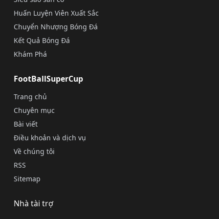
Huấn Luyện Viên Xuất Sắc
Chuyển Nhượng Bóng Đá
Kết Quả Bóng Đá
Khám Phá
FootBallSuperCup
Trang chủ
Chuyên mục
Bài viết
Điều khoản và dịch vụ
Về chúng tôi
RSS
Sitemap
Nhà tài trợ