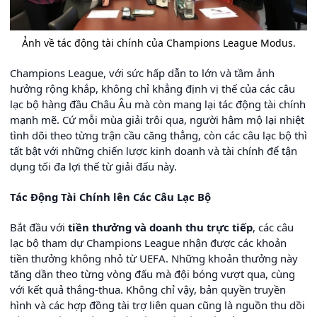
Ảnh về tác động tài chính của Champions League Modus.
Champions League, với sức hấp dẫn to lớn và tầm ảnh
hưởng rộng khắp, không chỉ khẳng định vị thế của các câu
lạc bộ hàng đầu Châu Âu mà còn mang lại tác động tài chính
mạnh mẽ. Cứ mỗi mùa giải trôi qua, người hâm mộ lại nhiệt
tình dõi theo từng trận cầu căng thẳng, còn các câu lạc bộ thì
tất bật với những chiến lược kinh doanh và tài chính để tận
dụng tối đa lợi thế từ giải đấu này.
Tác Động Tài Chính lên Các Câu Lạc Bộ
Bắt đầu với
tiền thưởng và doanh thu trực tiếp
, các câu
lạc bộ tham dự Champions League nhận được các khoản
tiền thưởng không nhỏ từ UEFA. Những khoản thưởng này
tăng dần theo từng vòng đấu mà đội bóng vượt qua, cùng
với kết quả thắng-thua. Không chỉ vậy, bản quyền truyền
hình và các hợp đồng tài trợ liên quan cũng là nguồn thu dồi