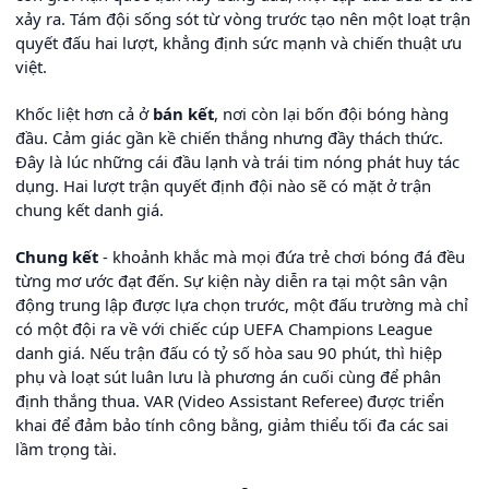
xảy ra. Tám đội sống sót từ vòng trước tạo nên một loạt trận
quyết đấu hai lượt, khẳng định sức mạnh và chiến thuật ưu
việt.
Khốc liệt hơn cả ở
bán kết
, nơi còn lại bốn đội bóng hàng
đầu. Cảm giác gần kề chiến thắng nhưng đầy thách thức.
Đây là lúc những cái đầu lạnh và trái tim nóng phát huy tác
dụng. Hai lượt trận quyết định đội nào sẽ có mặt ở trận
chung kết danh giá.
Chung kết
- khoảnh khắc mà mọi đứa trẻ chơi bóng đá đều
từng mơ ước đạt đến. Sự kiện này diễn ra tại một sân vận
động trung lập được lựa chọn trước, một đấu trường mà chỉ
có một đội ra về với chiếc cúp UEFA Champions League
danh giá. Nếu trận đấu có tỷ số hòa sau 90 phút, thì hiệp
phụ và loạt sút luân lưu là phương án cuối cùng để phân
định thắng thua. VAR (Video Assistant Referee) được triển
khai để đảm bảo tính công bằng, giảm thiểu tối đa các sai
lầm trọng tài.