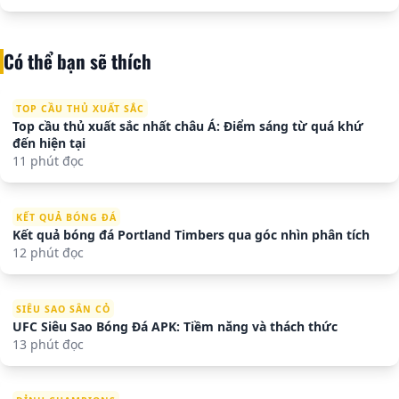
Có thể bạn sẽ thích
TOP CẦU THỦ XUẤT SẮC
Top cầu thủ xuất sắc nhất châu Á: Điểm sáng từ quá khứ
đến hiện tại
11 phút đọc
KẾT QUẢ BÓNG ĐÁ
Kết quả bóng đá Portland Timbers qua góc nhìn phân tích
12 phút đọc
SIÊU SAO SÂN CỎ
UFC Siêu Sao Bóng Đá APK: Tiềm năng và thách thức
13 phút đọc