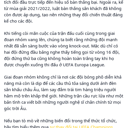
tích đối đầu trực tiếp đến hiệu số bàn thắng bại. Ngoài ra, kể
từ mùa giải 2021/2022, luật bàn thắng sân khách đã không
còn được áp dụng, tạo nên những thay đổi chiến thuật đáng
kể cho các đội.
Khi tiếng còi mãn cuộc của trận đấu cuối cùng trong giai
đoạn nhóm vang lên, chúng ta biết rằng những đội mạnh
nhất đã sẵn sàng bước vào vòng knock-out. Mặc dù chỉ có
hai đội đứng đầu bảng nghe thấy tiếng gọi từ vòng 16 đội,
đội đứng thứ ba cũng không hoàn toàn trắng tay khi họ
được chuyển xuống thi đấu ở UEFA Europa League.
Giai đoạn nhóm không chỉ là nơi các đội bóng phô diễn khả
năng mà còn là dịp để các cầu thủ tỏa sáng dưới ánh đèn
sân khấu châu Âu, làm say đắm trái tim hàng triệu người
hâm mộ trên khắp thế giới. Những trận cầu rực lửa như một
bản tình ca viết bởi những người nghệ sĩ chân chính từ mọi
góc trời Âu.
Nếu bạn tò mò về những biến đổi trong thể thức tổ chức,
hãy tìm hiểu thêm qua
sự thay đổi tại UEFA Champions