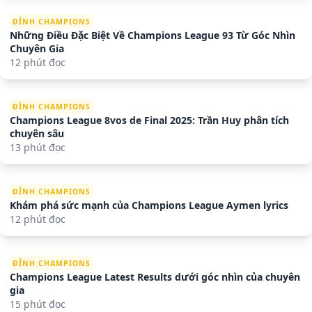
ĐỈNH CHAMPIONS
Những Điều Đặc Biệt Về Champions League 93 Từ Góc Nhìn
Chuyên Gia
12 phút đọc
ĐỈNH CHAMPIONS
Champions League 8vos de Final 2025: Trần Huy phân tích
chuyên sâu
13 phút đọc
ĐỈNH CHAMPIONS
Khám phá sức mạnh của Champions League Aymen lyrics
12 phút đọc
ĐỈNH CHAMPIONS
Champions League Latest Results dưới góc nhìn của chuyên
gia
15 phút đọc