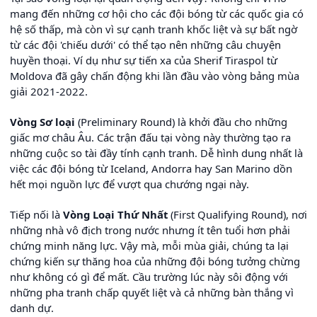
mang đến những cơ hội cho các đội bóng từ các quốc gia có
hệ số thấp, mà còn vì sự cạnh tranh khốc liệt và sự bất ngờ
từ các đội 'chiếu dưới' có thể tạo nên những câu chuyện
huyền thoại. Ví dụ như sự tiến xa của Sherif Tiraspol từ
Moldova đã gây chấn động khi lần đầu vào vòng bảng mùa
giải 2021-2022.
Vòng Sơ loại
(Preliminary Round) là khởi đầu cho những
giấc mơ châu Âu. Các trận đấu tại vòng này thường tạo ra
những cuộc so tài đầy tính cạnh tranh. Dễ hình dung nhất là
việc các đội bóng từ Iceland, Andorra hay San Marino dồn
hết mọi nguồn lực để vượt qua chướng ngại này.
Tiếp nối là
Vòng Loại Thứ Nhất
(First Qualifying Round), nơi
những nhà vô địch trong nước nhưng ít tên tuổi hơn phải
chứng minh năng lực. Vậy mà, mỗi mùa giải, chúng ta lại
chứng kiến sự thăng hoa của những đội bóng tưởng chừng
như không có gì để mất. Cầu trường lúc này sôi động với
những pha tranh chấp quyết liệt và cả những bàn thắng vì
danh dự.