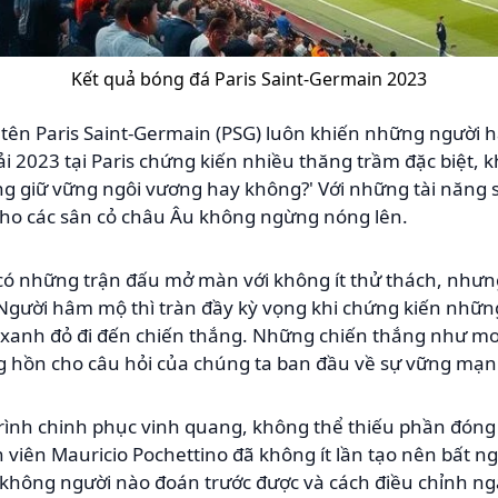
Kết quả bóng đá Paris Saint-Germain 2023
 tên Paris Saint-Germain (PSG) luôn khiến những người
 2023 tại Paris chứng kiến nhiều thăng trầm đặc biệt, kh
ng giữ vững ngôi vương hay không?' Với những tài năng s
cho các sân cỏ châu Âu không ngừng nóng lên.
 có những trận đấu mở màn với không ít thử thách, nhưn
Người hâm mộ thì tràn đầy kỳ vọng khi chứng kiến những
xanh đỏ đi đến chiến thắng. Những chiến thắng như mơ
 hồn cho câu hỏi của chúng ta ban đầu về sự vững mạn
rình chinh phục vinh quang, không thể thiếu phần đón
 viên Mauricio Pochettino đã không ít lần tạo nên bất n
 không người nào đoán trước được và cách điều chỉnh ng