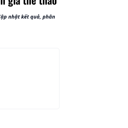
Cập nhật kết quả, phân