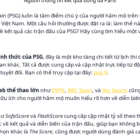
Nguồn thông tin kết quả bóng đá Paris
in (PSG) luôn là tâm điểm chú ý của người hâm mộ trên t
 Việt Nam. Một câu hỏi thường được đặt ra là: làm thế 
ề kết quả các trận đấu của PSG? Hãy cùng tìm hiểu một 
ính thức của PSG
, đây là một kho tàng chi tiết từ lịch t
uan khác. Tất cả được cung cấp và cập nhật trực tiếp từ đ
uyệt đối. Bạn có thể truy cập tại đây:
psg.fr
.
eb thể thao lớn
như
ESPN
,
BBC Sport
, và
Sky Sports
cũng 
 hữu ích cho người hâm mộ muốn hiểu rõ hơn về diễn biế
hư
SofaScore
và
FlashScore
cung cấp cập nhật tỷ số theo th
c về kết quả và diễn biến của trận đấu, giúp bạn không 
chọn khác là
The Score
, cũng được người dùng đánh giá cao 