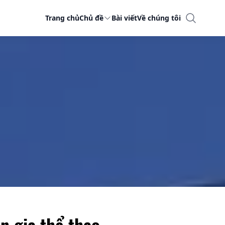
Trang chủ
Chủ đề
Bài viết
Về chúng tôi
n gia thể thao