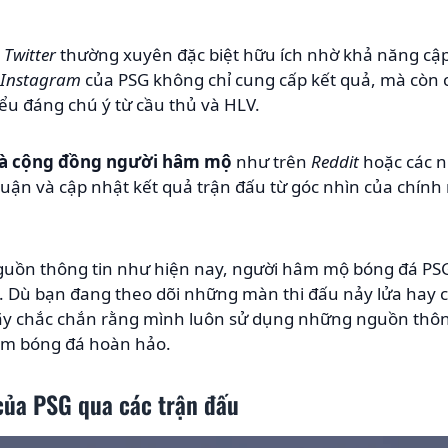
,
Twitter
thường xuyên đặc biệt hữu ích nhờ khả năng cập 
Instagram
của PSG không chỉ cung cấp kết quả, mà còn 
ểu đáng chú ý từ cầu thủ và HLV.
và cộng đồng người hâm mộ
như trên
Reddit
hoặc các
o luận và cập nhật kết quả trận đấu từ góc nhìn của chí
guồn thông tin như hiện nay, người hâm mộ bóng đá PSG
t. Dù bạn đang theo dõi những màn thi đấu nảy lửa hay 
ãy chắc chắn rằng mình luôn sử dụng những nguồn thông 
iệm bóng đá hoàn hảo.
 của PSG qua các trận đấu