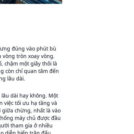
hưng đúng vào phút bù
n vòng tròn xoay vòng.
ố, chậm một giây thôi là
ng còn chỉ quan tâm đến
g lâu dài.
i lâu dài hay không. Một
 việc tối ưu hạ tầng và
i giữa chừng, nhất là vào
 thống máy chủ được đầu
gười tham gia ở nhiều
o diễn biến trận đấu