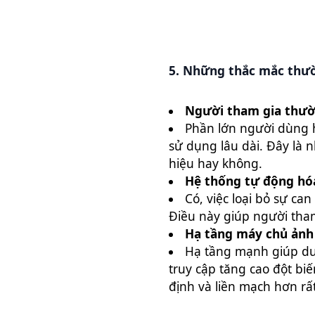
5. Những thắc mắc thư
Người tham gia thườn
Phần lớn người dùng h
sử dụng lâu dài. Đây là 
hiệu hay không.
Hệ thống tự động hóa
Có, việc loại bỏ sự ca
Điều này giúp người tham
Hạ tầng máy chủ ảnh
Hạ tầng mạnh giúp duy 
truy cập tăng cao đột biế
định và liền mạch hơn rấ