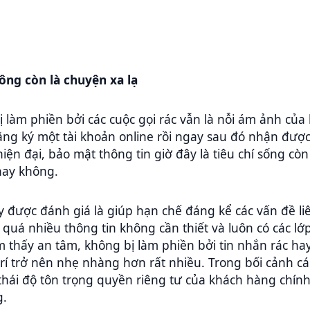
ông còn là chuyện xa lạ
bị làm phiền bởi các cuộc gọi rác vẫn là nỗi ám ảnh củ
ng ký một tài khoản online rồi ngay sau đó nhận được
iện đại, bảo mật thông tin giờ đây là tiêu chí sống cò
hay không.
nay được đánh giá là giúp hạn chế đáng kể các vấn đề 
 quá nhiều thông tin không cần thiết và luôn có các l
m thấy an tâm, không bị làm phiền bởi tin nhắn rác ha
 trí trở nên nhẹ nhàng hơn rất nhiều. Trong bối cảnh c
thái độ tôn trọng quyền riêng tư của khách hàng chính
g.