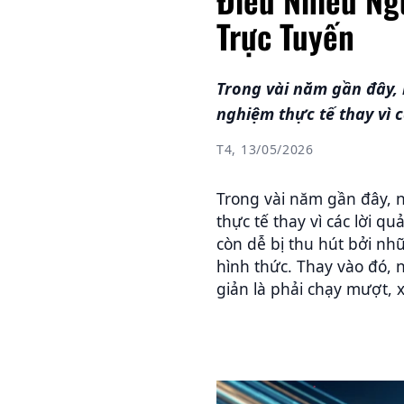
Trực Tuyến
Trong vài năm gần đây,
nghiệm thực tế thay vì 
T4, 13/05/2026
Trong vài năm gần đây, 
thực tế thay vì các lời
còn dễ bị thu hút bởi n
hình thức. Thay vào đó, 
giản là phải chạy mượt, 