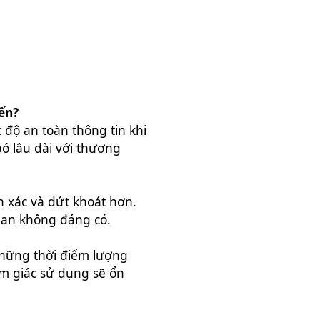
ến?
độ an toàn thông tin khi
bó lâu dài với thương
nh xác và dứt khoát hơn.
uan không đáng có.
 những thời điểm lượng
ảm giác sử dụng sẽ ổn