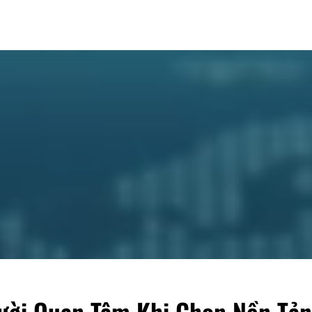
ười Quan Tâm Khi Chọn Nền Tản