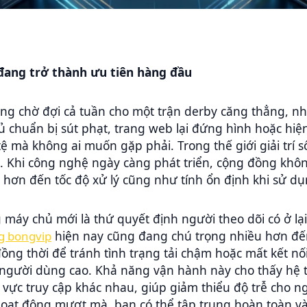
 đang trở thành ưu tiên hàng đầu
g chờ đợi cả tuần cho một trận derby căng thẳng, n
hủ chuẩn bị sút phạt, trang web lại đứng hình hoặc hiệ
tệ mà không ai muốn gặp phải. Trong thế giới giải trí s
. Khi công nghệ ngày càng phát triển, cộng đồng khô
 hơn đến tốc độ xử lý cũng như tính ổn định khi sử dụn
g máy chủ mới là thứ quyết định người theo dõi có ở lạ
hiện nay cũng đang chú trọng nhiều hơn đến
g bongvip
đồng thời để tránh tình trạng tải chậm hoặc mất kết nố
 người dùng cao. Khả năng vận hành này cho thấy hệ
 vực truy cập khác nhau, giúp giảm thiểu độ trễ cho n
hoạt động mượt mà, bạn có thể tập trung hoàn toàn và