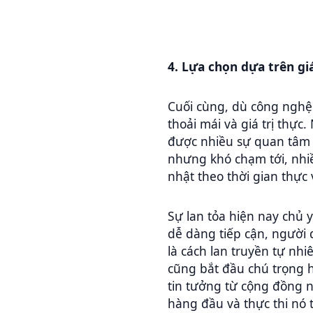
4. Lựa chọn dựa trên gi
Cuối cùng, dù công nghệ 
thoải mái và giá trị thự
được nhiều sự quan tâm 
nhưng khó chạm tới, nhiề
nhật theo thời gian thực
Sự lan tỏa hiện nay chủ 
dễ dàng tiếp cận, người
là cách lan truyền tự n
cũng bắt đầu chú trọng
tin tưởng từ cộng đồng n
hàng đầu và thực thi nó 