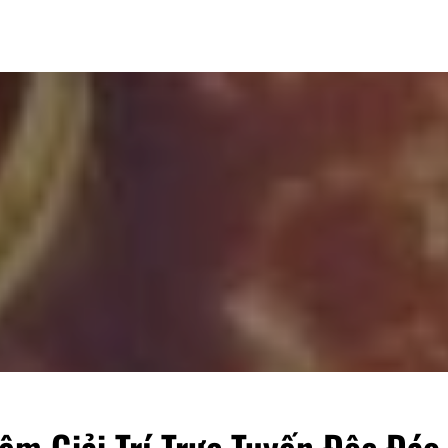
iệm Giải Trí Trực Tuyến Độc Đá