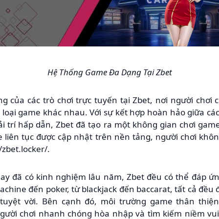
Hệ Thống Game Đa Dạng Tại Zbet
 của các trò chơi trực tuyến tại Zbet, nơi người chơi 
 loại game khác nhau. Với sự kết hợp hoàn hảo giữa cá
iải trí hấp dẫn, Zbet đã tạo ra một không gian chơi ga
me liên tục được cập nhật trên nền tảng, người chơi kh
zbet.locker/.
hay đã có kinh nghiệm lâu năm, Zbet đều có thể đáp ứng
machine đến poker, từ blackjack đến baccarat, tất cả đều
tuyệt vời. Bên cạnh đó, môi trường game thân thiện
 người chơi nhanh chóng hòa nhập và tìm kiếm niềm vui