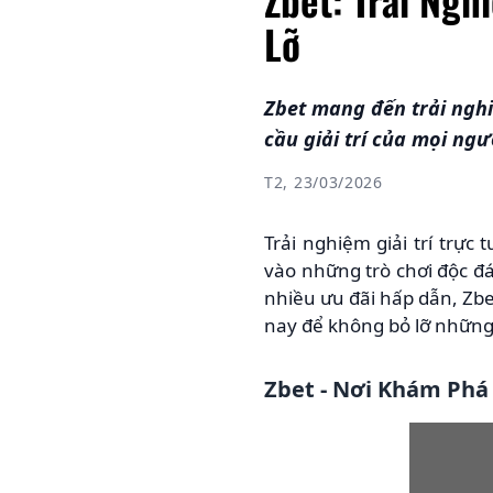
Lỡ
Zbet mang đến trải nghi
cầu giải trí của mọi ngư
T2, 23/03/2026
Trải nghiệm giải trí trực
vào những trò chơi độc đá
nhiều ưu đãi hấp dẫn, Zb
nay để không bỏ lỡ những 
Zbet - Nơi Khám Phá 