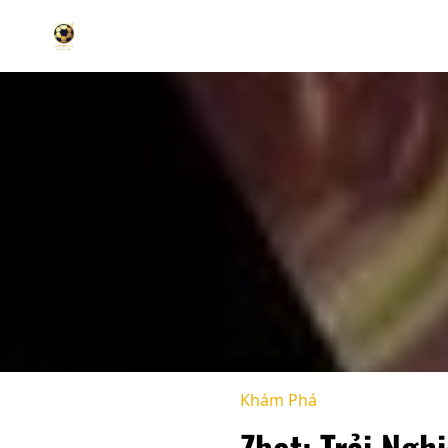
Khám Phá
Zbet: Trải Ngh