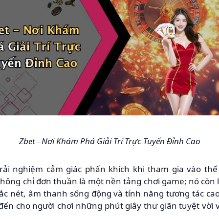
Zbet - Nơi Khám Phá Giải Trí Trực Tuyến Đỉnh Cao
ải nghiệm cảm giác phấn khích khi tham gia vào thế giớ
không chỉ đơn thuần là một nền tảng chơi game; nó còn l
ắc nét, âm thanh sống động và tính năng tương tác cao.
 đến cho người chơi những phút giây thư giãn tuyệt vời