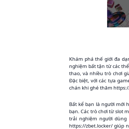
Khám phá thế giới đa dạng
nghiệm bất tận từ các thể
thao, và nhiều trò chơi g
Đặc biệt, với các tựa ga
chán khi ghé thăm https://
Bất kể bạn là người mới 
bạn. Các trò chơi từ slot 
trải nghiệm người dùng 
https://zbet.locker/ giúp