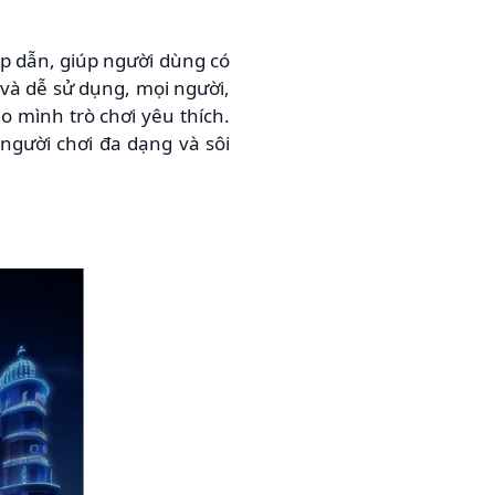
ấp dẫn, giúp người dùng có
 và dễ sử dụng, mọi người,
 mình trò chơi yêu thích.
người chơi đa dạng và sôi