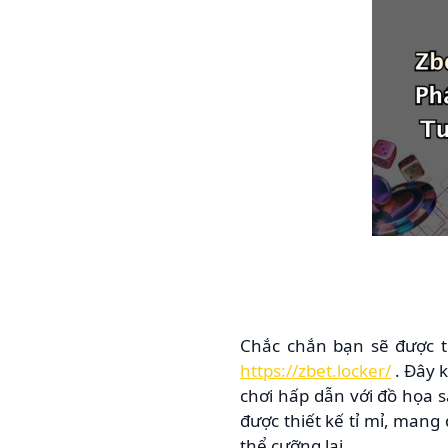
Chắc chắn bạn sẽ được tr
https://zbet.locker/
. Đây 
chơi hấp dẫn với đồ họa s
được thiết kế tỉ mỉ, mang
thể cưỡng lại.