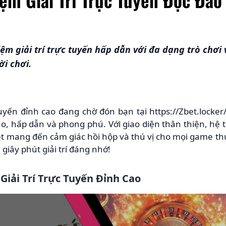
ệm giải trí trực tuyến hấp dẫn với đa dạng trò chơi 
ời chơi.
 tuyến đỉnh cao đang chờ đón bạn tại https://Zbet.locker
o, hấp dẫn và phong phú. Với giao diện thân thiện, hệ
et mang đến cảm giác hồi hộp và thú vị cho mọi game t
giây phút giải trí đáng nhớ!
Giải Trí Trực Tuyến Đỉnh Cao